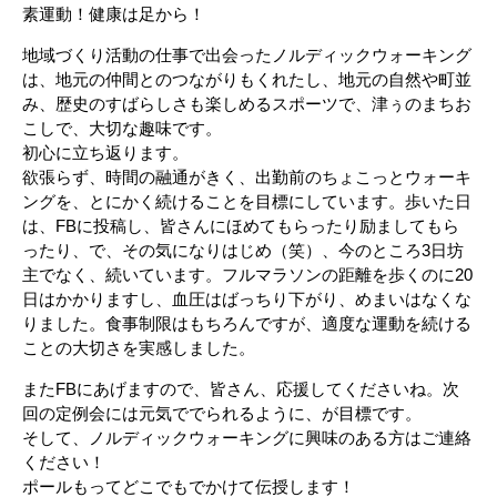
素運動！健康は足から！
地域づくり活動の仕事で出会ったノルディックウォーキング
は、地元の仲間とのつながりもくれたし、地元の自然や町並
み、歴史のすばらしさも楽しめるスポーツで、津ぅのまちお
こしで、大切な趣味です。
初心に立ち返ります。
欲張らず、時間の融通がきく、出勤前のちょこっとウォーキ
ングを、とにかく続けることを目標にしています。歩いた日
は、FBに投稿し、皆さんにほめてもらったり励ましてもら
ったり、で、その気になりはじめ（笑）、今のところ3日坊
主でなく、続いています。フルマラソンの距離を歩くのに20
日はかかりますし、血圧はばっちり下がり、めまいはなくな
りました。食事制限はもちろんですが、適度な運動を続ける
ことの大切さを実感しました。
またFBにあげますので、皆さん、応援してくださいね。次
回の定例会には元気ででられるように、が目標です。
そして、ノルディックウォーキングに興味のある方はご連絡
ください！
ポールもってどこでもでかけて伝授します！