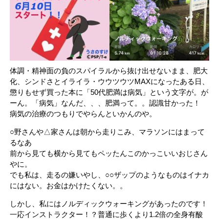
体調・精神面の負のスパイラルから抜け出せないまま、肥大
化、シンドさとイライラ・ウウツウツMAXになったある日、
懲りもせず買った本に「50代肥満は病気」という文字が。が
ーん。「病気」なんだ、、、肥満って。。認識甘かった！
病気の治療のつもりでやらんといかんのや。
○野さんや△家さんは朝から走りこみ、マラソンにはまって
るなあ
前から見ても横から見てもペッたんこのかっこいいおじさん
やに。
でも私は、走るの嫌いやし、○○ザップのようなものはイナカ
にはない。お金はかけたくない。。
しかし、私にはノルディックウォーキングがあったのです！
一応インストラクター！？普通に歩くより1.2倍の全身有酸