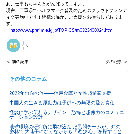
あ、仕事もちゃんとがんばってますよ。
現在、三重県でヘルプマーク普及のためのクラウドファンデ
ィグ実施中です！皆様の温かいご支援をお待ちしておりま
す。
http://www.pref.mie.lg.jp/TOPICS/m0323400024.htm
0
＜
＞
前の記事
次の記事
その他のコラム
2022年出向の旅───信用金庫と女性起業家支援
中国人の生きる原動力は子供への無限の愛と責任
怪談に学ぶ伝わるデザイン 恐怖と想像力のコミュニ
ケーション設計
地球環境の研究所に飛び込ん だ民間チームが、知の
密林で 大迷子になりながらも「遊び 心」を探すこと