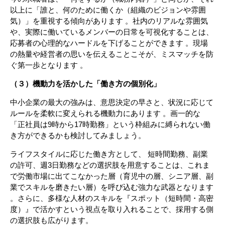
以上に「誰と、何のために働くか（組織のビジョンや雰囲
気）」を重視する傾向があります 。社内のリアルな雰囲気
や、実際に働いているメンバーの日常を可視化することは、
応募者の心理的なハードルを下げることができます 。現場
の熱量や経営者の思いを伝えることこそが、ミスマッチを防
ぐ第一歩となります 。
（３）機動力を活かした「働き方の個別化」
中小企業の最大の強みは、意思決定の早さと、状況に応じて
ルールを柔軟に変えられる機動力にあります 。画一的な
「正社員は9時から17時勤務」という枠組みに縛られない働
き方ができるかも検討してみましょう。
ライフスタイルに応じた働き方として、 短時間勤務、副業
の許可、週3日勤務などの選択肢を用意することは、これま
で労働市場に出てこなかった層（育児中の層、シニア層、副
業でスキルを磨きたい層）を呼び込む強力な武器となります
。さらに、多様な人材のスキルを『スポット（短時間・高密
度）』で活かすという視点を取り入れることで、採用する側
の選択肢も広がります。