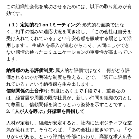
この組織社会化を成功させるためには、以下の取り組みが有
効です。
（１）定期的な1 on 1ミーティング
: 形式的な面談ではな
く、相手の悩みや適応状況を聞き出し、「この会社は自分を
受け入れてくれている」という安心感を醸成する場として活
用します 。 生成AIを導入が進むからこそ、人間にしかでき
ない感情の通ったコミュニケーションの重要性が高まってい
ます。
納得感のある評価制度
: 属人的な評価ではなく、何がどう評
価されるのかが明確な制度を整えることで、「適正に評価さ
れている」という納得感を生み出します 。
信頼関係の土台作り
: 制度はあくまで手段です。重要なの
は、経営層や周囲の既存社員が、新しい仲間を組織の力とし
て尊重し、信頼関係を築こうという姿勢を示すことです 。
3.「人が人を呼ぶ」好循環を目指して
人材が定着し、組織が安定すると、社内にはポジティブな空
気が流れます。そうなれば、「あの会社は働きやすい」「や
りがいがある」という評判が外部に伝わり、高額な求人広告