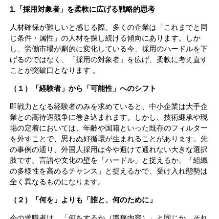
1.「採用対象者」を柔軟に広げる戦略的思考
人材確保が難しいと感じる際、多くの企業は「これまでと同
じ条件・属性」の人材を探し続ける傾向にあります。しか
し、労働市場が劇的に変化している今、採用のハードルを下
げるのではなく、「採用の対象者」を広げ、柔軟に考え直す
ことが突破口となります 。
（１）「経験者」から「可能性」へのシフト
即戦力となる経験者のみを求めていると、中小企業は大手企
業との高待遇競争に巻き込まれます。しかし、技術継承や現
場の定着においては、年齢や国籍といった既存のフィルター
を外すことで、思わぬ好循環が生まれることがあります。先
の事例の通り、外国人採用は今や避けて通れない大きな選択
肢です。言語や文化の壁を「ハードル」と捉えるか、「組織
の多様性を高めるチャンス」と捉えるかで、受け入れ態勢は
全く異なるものになります。
（２）「何を」よりも「誰と、何のために」
今の求職者は、「何をするか（職務内容）」と同じか、それ