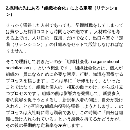
2.採用の先にある「組織社会化」による定着（リテンショ
ン）
せっかく獲得した人材であっても、早期離職をしてしまって
は費やした採用コストも時間も水の泡です 。人材確保を考
える上では、入り口の「採用」だけでなく、出口を塞ぐ「定
着（リテンション）」の仕組みをセットで設計しなければな
りません 。
そこで理解しておきたいのが「組織社会化（organizational
socialization）」という概念です 。 組織社会化とは、個人が
組織の一員になるために必要な態度、行動、知識を習得する
プロセスを指します 。これは単に「研修を行う」といった
ことではなく、組織と個人の「相互の働きかけ」から成り立
つプロセスです 。組織の側は影響力を発揮して、新規参入
者の変容を促そうとするし、新規参入者の側は、自分が受け
入れることが可能な組織内役割を獲得しようとします。この
プロセスは入社時に最も顕著であり、この時期に「自分は組
織に受け入れられている」という感覚を持てるかどうかが、
その後の長期的な定着率を左右します 。