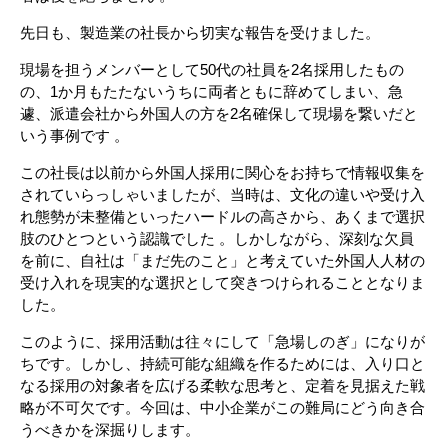
先日も、製造業の社長から切実な報告を受けました。
現場を担うメンバーとして50代の社員を2名採用したもの
の、1か月もたたないうちに両者ともに辞めてしまい、急
遽、派遣会社から外国人の方を2名確保して現場を繋いだと
いう事例です 。
この社長は以前から外国人採用に関心をお持ちで情報収集を
されていらっしゃいましたが、当時は、文化の違いや受け入
れ態勢が未整備といったハードルの高さから、あくまで選択
肢のひとつという認識でした 。しかしながら、深刻な欠員
を前に、自社は「まだ先のこと」と考えていた外国人人材の
受け入れを現実的な選択として突きつけられることとなりま
した。
このように、採用活動は往々にして「急場しのぎ」になりが
ちです。しかし、持続可能な組織を作るためには、入り口と
なる採用の対象者を広げる柔軟な思考と、定着を見据えた戦
略が不可欠です。今回は、中小企業がこの難局にどう向き合
うべきかを深掘りします。