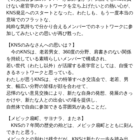
けない産官学のネットワークを立ち上げたいとの熱い心が、
KNS発足へのスタートとなった。わたしも、もう一度本当の
意味でのフラットな、
純粋な気持ちで分かり合えるメンバーでのネットワークに参
加してみたいとの思いが再び甦った。
【KNSのみなさんへの思いは？】
今のKNSは、老若男女、360度の分野、肩書きのない関係
を持続している素晴らしいメンバーで構成され、
若い世代（わたし以外）が活躍する産学官としては、自慢で
きるネットワークと思っている。
わたしが思うKNSは、その特筆すべき交流会で、老若、男
女、幅広い分野の皆様が顔を合わせて、
忌憚のない意見交換により、新たな自身の発想、発展のきっ
かけや、新たな人との出会いの場を提供し、
自然体で自由に参加できる雰囲気があることだ。
【メビック扇町、サヨナラ、またネ】
KNSの７年間の歴史の殆どは、メビック扇町とともに刻ん
できたと思う。
メビックとの別れは残念だが、KNSは新たな一歩を踏み出