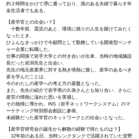
約２時間をかけて堺に通っており、孫のある夫婦で暮らす年
金生活者でもある。
【産学官との出会い？】
十数年前、震災のあと、環境に残りの人生を賭けてみたく
なったとき、
ひょんなきっかけで今顧問として勤務している開発型ベンチ
ャー企業に転職した。
仕事の関係で岩手大学との付き合いが出来、当時の地域施設
長だった岩渕先生と出会い、
先生の地元産業界に対する熱き情熱に接し、産学のあるべき
姿を学んだことは、
今のわたしの産学への考え方の基盤となった。
また、先生の紹介で岩手県の久保さんとも知り合い、さらに
産官の情熱に溢れた思いを実感し、
その熱情に導かれ、INS（岩手ネットワークシステム）のマ
ーケティング特別部会創設に参画、
未経験だった産学官のネットワークとの出会いとなった。
【産学官研究会の誕生から解散の経験で得たものは？】
12年前のある日、当時シンクタンクで活躍されていた堂野