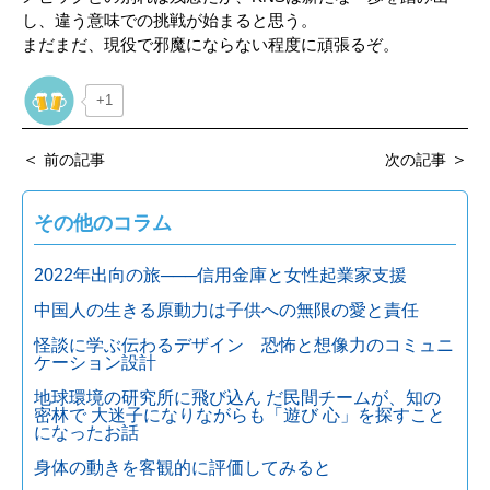
し、違う意味での挑戦が始まると思う。
まだまだ、現役で邪魔にならない程度に頑張るぞ。
+1
＜
＞
前の記事
次の記事
その他のコラム
2022年出向の旅───信用金庫と女性起業家支援
中国人の生きる原動力は子供への無限の愛と責任
怪談に学ぶ伝わるデザイン 恐怖と想像力のコミュニ
ケーション設計
地球環境の研究所に飛び込ん だ民間チームが、知の
密林で 大迷子になりながらも「遊び 心」を探すこと
になったお話
身体の動きを客観的に評価してみると