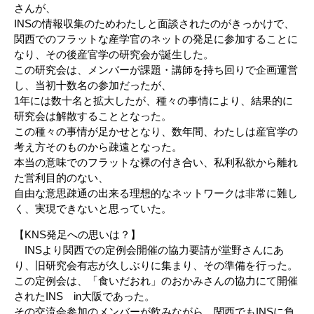
さんが、
INSの情報収集のためわたしと面談されたのがきっかけで、
関西でのフラットな産学官のネットの発足に参加することに
なり、その後産官学の研究会が誕生した。
この研究会は、メンバーが課題・講師を持ち回りで企画運営
し、当初十数名の参加だったが、
1年には数十名と拡大したが、種々の事情により、結果的に
研究会は解散することとなった。
この種々の事情が足かせとなり、数年間、わたしは産官学の
考え方そのものから疎遠となった。
本当の意味でのフラットな裸の付き合い、私利私欲から離れ
た営利目的のない、
自由な意思疎通の出来る理想的なネットワークは非常に難し
く、実現できないと思っていた。
【KNS発足への思いは？】
INSより関西での定例会開催の協力要請が堂野さんにあ
り、旧研究会有志が久しぶりに集まり、その準備を行った。
この定例会は、「食いだおれ」のおかみさんの協力にて開催
されたINS in大阪であった。
その交流会参加のメンバーが飲みながら、関西でもINSに負