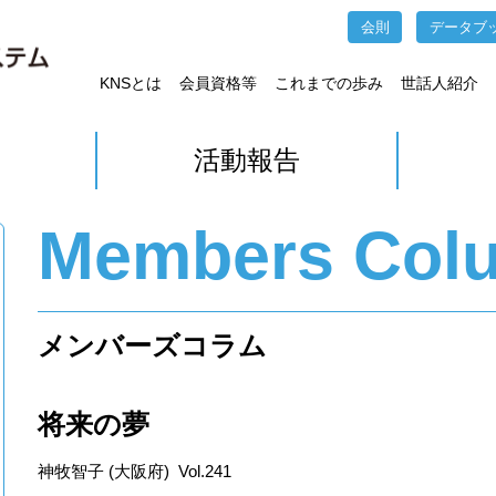
会則
データブ
KNSとは
会員資格等
これまでの歩み
世話人紹介
活動報告
Members Col
メンバーズコラム
将来の夢
神牧智子 (大阪府) Vol.241