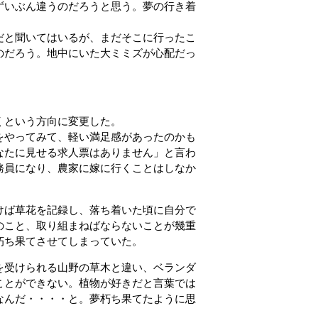
ずいぶん違うのだろうと思う。夢の行き着
だと聞いてはいるが、まだそこに行ったこ
のだろう。地中にいた大ミミズが心配だっ
。
くという方向に変更した。
をやってみて、軽い満足感があったのかも
なたに見せる求人票はありません」と言わ
務員になり、農家に嫁に行くことはしなか
けば草花を記録し、落ち着いた頃に自分で
のこと、取り組まねばならないことが幾重
朽ち果てさせてしまっていた。
を受けられる山野の草木と違い、ベランダ
ことができない。植物が好きだと言葉では
なんだ・・・・と。夢朽ち果てたように思