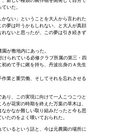
ず、新しい種類の農作物を開発して自分で
っていた。
しかない」ということを大人から言われた
この夢は叶うかもしれない、と大人が真顔
なれないと思ったが、この夢は引き続きず
農園が敷地内にあった。
付けられている必修クラブ所属の第三・四
に初めて手に鍬を持ち、丹波出身のＡ先生
手作業と重労働、そしてそれを忘れさせる
であり、この実現に向けて一人こつこつと
ころが花実の時期を終えた万葉の草木は、
はなかなか難しい取り組みだったと今も思
ていたのをよく嘆いておられた。
れているという話と、今は元農園の場所に