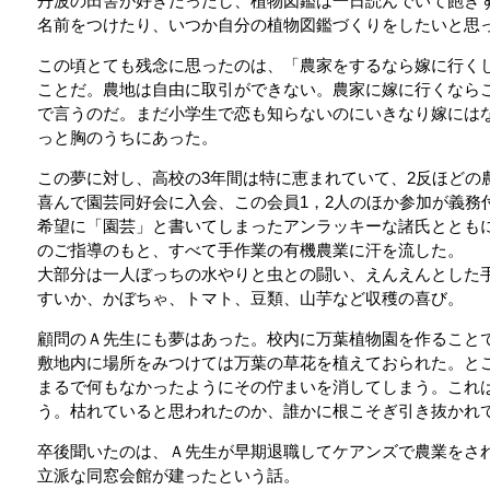
丹波の田舎が好きだったし、植物図鑑は一日読んでいて飽き
名前をつけたり、いつか自分の植物図鑑づくりをしたいと思
この頃とても残念に思ったのは、「農家をするなら嫁に行く
ことだ。農地は自由に取引ができない。農家に嫁に行くなら
で言うのだ。まだ小学生で恋も知らないのにいきなり嫁には
っと胸のうちにあった。
この夢に対し、高校の3年間は特に恵まれていて、2反ほどの
喜んで園芸同好会に入会、この会員1，2人のほか参加が義務
希望に「園芸」と書いてしまったアンラッキーな諸氏ととも
のご指導のもと、すべて手作業の有機農業に汗を流した。
大部分は一人ぼっちの水やりと虫との闘い、えんえんとした
すいか、かぼちゃ、トマト、豆類、山芋など収穫の喜び。
顧問のＡ先生にも夢はあった。校内に万葉植物園を作ること
敷地内に場所をみつけては万葉の草花を植えておられた。と
まるで何もなかったようにその佇まいを消してしまう。これ
う。枯れていると思われたのか、誰かに根こそぎ引き抜かれ
卒後聞いたのは、Ａ先生が早期退職してケアンズで農業をさ
立派な同窓会館が建ったという話。