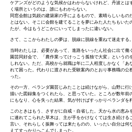
ケアンズがどのような気候かはわからないけれど、丹波とは
く場所というのは、誰にもわからない。
同窓会館は気鋭の建築家の手によるもので、素晴らしいもの
とはない。そこに会館を建てることを夢にみた人たちもいた
たが、今はもうどこかにいってしまったに違いない。
さて、ここからわたしの夢は、脱線に脱線を重ねて迷走する
当時わたしは、必要があって、進路をいったん社会に出て働
園芸同好会で、「農作業ってけっこう孤独で大変」というの
しれない。ただ、高校から就職は年に二人程度しかなく「あ
れて困った。代わりに渡された受験案内のとおり事務職の公
った。
その一方、ベランダ園芸じみたことは続けながら、山野に行
描いた図録集をつくれたら、と思っていた。ところが数年前
にもなり、心を失った結果、気が付けばすっかりベランダを
このときはもう、さすがに自戒・自省した。天から水の恵み
に連れてこられた草木は、主が手をかけなくては生き続ける
言い、それらしく振舞っては来たものの、いったい自分は何
えてすっかりへこんでしまった。