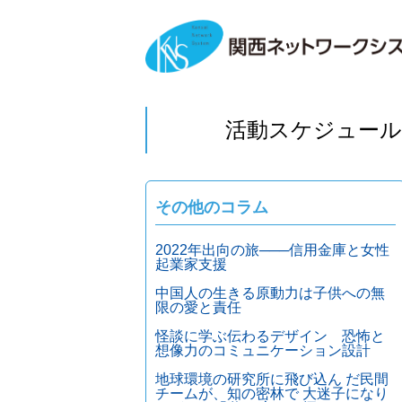
活動スケジュール
その他のコラム
2022年出向の旅───信用金庫と女性
起業家支援
中国人の生きる原動力は子供への無
限の愛と責任
怪談に学ぶ伝わるデザイン 恐怖と
想像力のコミュニケーション設計
地球環境の研究所に飛び込ん だ民間
チームが、知の密林で 大迷子になり