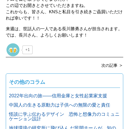
この辺でお開きとさせていただきますね。
これからも、皆さん、KNSと私目を引き続きご贔屓いただけ
れば幸いです！！
来週は、世話人の一人である長川勝勇さんが担当されます。
では、長川さん、よろしくお願いします！
+1
＞
次の記事
その他のコラム
2022年出向の旅───信用金庫と女性起業家支援
中国人の生きる原動力は子供への無限の愛と責任
怪談に学ぶ伝わるデザイン 恐怖と想像力のコミュニ
ケーション設計
地球環境の研究所に飛び込ん だ民間チームが、知の