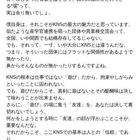
る“場”って、
実は余り無いでしょ。
僕自身は、それこそがKNSの最大の魅力だと思っています。
似たような産学官連携を唱った団体や異業種交流会って、
全国、いや関西でも結構存在してるじゃない。
でも、それって、一寸、いや大分にKNSとは違うんだな。
つまり、そういった団体にはフラットな関係性があるようで
無かったり、
鼻からそんなものが無かったりするんですよね。
KNSの根本は仕事ではない「遊び」だから、拘束やしがらみ
といったことに囚われない。
でも、遊びだからこそ、真剣に遊ばないとその醍醐味は決し
て味わうことが出来ません。
さらに、「遊び」の場に集う「友達」を、あなたは決して裏
切れないでしょう。
何かをしようとする時に「友達」の顔が浮かぶことこそが、
重要なんだな。
それだからこそ、ここKNSでの基本は人との「信頼」であ
り、