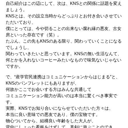
自己紹介はこの辺にして、次は、KNSとの関係に話題を変え
ましょう。
KNSとは、その設立当時からどっぷりとお付き合いさせてい
ただいており、
僕にとっては、今や切ることの出来ない腐れ縁の悪友、古女
房といった存在です（笑）。
たぶん、この先もKNSのある限り、関わっていくことになる
でしょうし、
関わっていきたいと思っています。KNSの無い生活なんて、
何とかを入れないコーヒーみたいなもので味気ないじゃない
ですか。
で、“産学官民連携はコミュニケーションからはじまる”と、
KNSのパンフレットにもありますが、
何故かここでお会いする方はみんな共通して
コミュニケーション能力が高いのは本当に驚くべき事実で
す。
実際、KNSでお知り合いにならせていただいた方々は、
本当に良い意味での悪友であり、僕の宝物です。
物心ついてから、結構良い年齢をした大人が、
背中にしょった看板をはずして、真剣に遊ぶことのでき