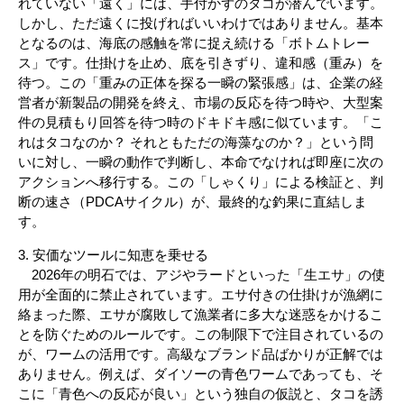
れていない「遠く」には、手付かずのタコが潜んでいます。
しかし、ただ遠くに投げればいいわけではありません。基本
となるのは、海底の感触を常に捉え続ける「ボトムトレー
ス」です。仕掛けを止め、底を引きずり、違和感（重み）を
待つ。この「重みの正体を探る一瞬の緊張感」は、企業の経
営者が新製品の開発を終え、市場の反応を待つ時や、大型案
件の見積もり回答を待つ時のドキドキ感に似ています。「こ
れはタコなのか？ それともただの海藻なのか？」という問
いに対し、一瞬の動作で判断し、本命でなければ即座に次の
アクションへ移行する。この「しゃくり」による検証と、判
断の速さ（PDCAサイクル）が、最終的な釣果に直結しま
す。
3. 安価なツールに知恵を乗せる
2026年の明石では、アジやラードといった「生エサ」の使
用が全面的に禁止されています。エサ付きの仕掛けが漁網に
絡まった際、エサが腐敗して漁業者に多大な迷惑をかけるこ
とを防ぐためのルールです。この制限下で注目されているの
が、ワームの活用です。高級なブランド品ばかりが正解では
ありません。例えば、ダイソーの青色ワームであっても、そ
こに「青色への反応が良い」という独自の仮説と、タコを誘