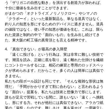
う「ザリガニの自然な動き」を演出する創造力が加われば、
十分に価値を生み出すことができます。
がまかつの「オクトライズ ノリノリクロー」やシマノの
「クラボーイ」といった最新製品も、単なる道具ではなく、
釣り人の知恵を形にするためのデバイスに過ぎません。道具
の値段ではなく、使い手の知恵が価値を生む。これは、限ら
れた資源と制約の中で「面白いもの」を生み出し続けてき
た、東大阪の町工場の真骨頂とも言える精神です。
4. 「真似できない」が最高の参入障壁
「遠くに投げる」という行為は、実は非常に難しい技術で
す。潮流を読み、正確に底を取り、遠く離れた仕掛けを繊細
にコントロールするには、相応の練習と専用のロッドスペッ
クが求められます。だからこそ、多くの人は簡単には真似で
きません。
私たちの段ボール設計も同じです。「そんな複雑な形状は無
理だ」「手間がかかりすぎて割に合わない」と言われるよう
な「面白い」提案を、私たちは技術と想像力で形にします。
誰もが足元で苦戦している間に、誰もいない「遠く」へ挑戦
し、形にする力。それが他社には真似できない、アラカワ紙
業の「遠投」なのです。難しさは、裏を返せば、一度確立し