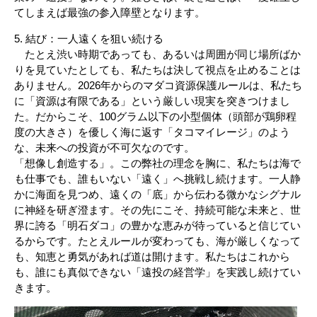
てしまえば最強の参入障壁となります。
5. 結び：一人遠くを狙い続ける
たとえ渋い時期であっても、あるいは周囲が同じ場所ばか
りを見ていたとしても、私たちは決して視点を止めることは
ありません。2026年からのマダコ資源保護ルールは、私たち
に「資源は有限である」という厳しい現実を突きつけまし
た。だからこそ、100グラム以下の小型個体（頭部が鶏卵程
度の大きさ）を優しく海に返す「タコマイレージ」のよう
な、未来への投資が不可欠なのです。
「想像し創造する」。この弊社の理念を胸に、私たちは海で
も仕事でも、誰もいない「遠く」へ挑戦し続けます。一人静
かに海面を見つめ、遠くの「底」から伝わる微かなシグナル
に神経を研ぎ澄ます。その先にこそ、持続可能な未来と、世
界に誇る「明石ダコ」の豊かな恵みが待っていると信じてい
るからです。たとえルールが変わっても、海が厳しくなって
も、知恵と勇気があれば道は開けます。私たちはこれから
も、誰にも真似できない「遠投の経営学」を実践し続けてい
きます。