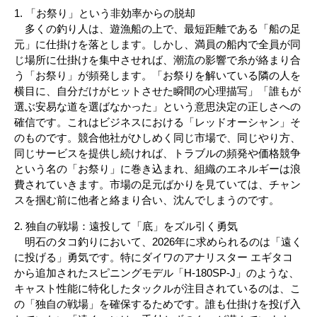
1. 「お祭り」という非効率からの脱却
多くの釣り人は、遊漁船の上で、最短距離である「船の足
元」に仕掛けを落とします。しかし、満員の船内で全員が同
じ場所に仕掛けを集中させれば、潮流の影響で糸が絡まり合
う「お祭り」が頻発します。「お祭りを解いている隣の人を
横目に、自分だけがヒットさせた瞬間の心理描写」「誰もが
選ぶ安易な道を選ばなかった」という意思決定の正しさへの
確信です。これはビジネスにおける「レッドオーシャン」そ
のものです。競合他社がひしめく同じ市場で、同じやり方、
同じサービスを提供し続ければ、トラブルの頻発や価格競争
という名の「お祭り」に巻き込まれ、組織のエネルギーは浪
費されていきます。市場の足元ばかりを見ていては、チャン
スを掴む前に他者と絡まり合い、沈んでしまうのです。
2. 独自の戦場：遠投して「底」をズル引く勇気
明石のタコ釣りにおいて、2026年に求められるのは「遠く
に投げる」勇気です。特にダイワのアナリスター エギタコ
から追加されたスピニングモデル「H-180SP-J」のような、
キャスト性能に特化したタックルが注目されているのは、こ
の「独自の戦場」を確保するためです。誰も仕掛けを投げ入