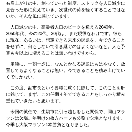
右肩上がりの中、創っていった制度、ストックを人口減少に
見合った形に変えていき、次世代の荷を軽くすることではな
いか。そんな風に感じています。
人口減少の中、高齢者人口のピークを迎える2040年、
2050年代、今の20代、30代は、まだ現役なわけです。彼ら
に現在、あるいは、想定できる未来の課題を、今できること
をせずに、何もしないで引き継ぐのはよくないなと。人も予
算も今以上に増えることは無いわけですから。
単純に、一朝一夕に、なんとかなる課題はもはやなく、放
置してもよくなることは無い。今できることを積み上げてい
くでしかない。
この度、副市長という要職に就くに際して、このことを肝
に銘じて、まず、この任期４年でできることをしっかり積み
重ねていきたいと思います。
今回の就任で、生駒市に引っ越しをした関係で、岡山マラ
ソンは欠場。年明けの枚方ハーフも公務で欠場となります。
今季も大阪マラソン1本勝負となりました。