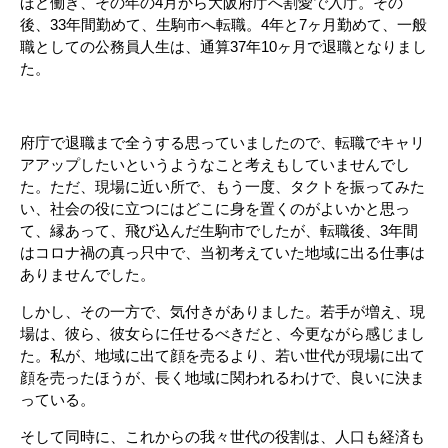
ほど働き、その年の4月から大阪府庁へ割愛で入庁。その
後、33年間勤めて、生駒市へ転職。4年と7ヶ月勤めて、一般
職としての公務員人生は、通算37年10ヶ月で退職となりまし
た。
府庁で退職まで全うする思っていましたので、転職でキャリ
アアップしたいというようなこと考えもしていませんでし
た。ただ、現場に近い所で、もう一度、タクトを振ってみた
い、社会の役に立つにはどこに身を置くのがよいかと思っ
て、縁あって、飛び込んだ生駒市でしたが、転職後、3年間
はコロナ禍の真っ只中で、当初考えていた地域に出る仕事は
ありませんでした。
しかし、その一方で、気付きがありました。若手が増え、現
場は、彼ら、彼女らに任せるべきだと、今更ながら感じまし
た。私が、地域に出て顔を売るより、若い世代が現場に出て
顔を売ったほうが、長く地域に関われるわけで、良いに決ま
っている。
そして同時に、これからの我々世代の役割は、人口も経済も