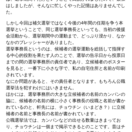
はしましたが、そんなに忙しくやった記憶はありませんでし
た。
しかし今回は補欠選挙ではなく今後の4年間の任期を争う本
選挙ということで、同じ選挙事務長といっても、当初の後援
会活動から、選挙期間中の運動まで、どっぷり浸かり、なか
なかのプレッシャーがありました。
選挙事務長というのは、候補者の選挙運動を総括して指揮す
る中心的役割を果たす人のことで、選挙の告示日から投票日
までの間の選挙事務所の責任者であり、立候補者のポスター
を見ると、一番下に小さな字で、私の自宅住所と名前が印刷
されています。
なにか問題があると、その責任者となります。もちろん公職
選挙法を犯すわけにはいきません。
ほかには、選挙事務所の大きな立候補者の名前のカンバンの
脇に、候補者の名前の横に小さく事務長の役職と名前が書か
れているのと、軒先には、チョウチン（いまどき？）に立候
補者の名前と事務長の名前が書かれています。
公職選挙法では、カンバンなどの出せる数量はきまってお
り、チョウチンは一個まで掲示できるとのことです。昔はチ