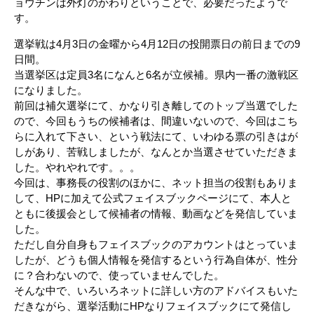
ョウチンは外灯のかわりということで、必要だったようで
す。
選挙戦は4月3日の金曜から4月12日の投開票日の前日までの9
日間。
当選挙区は定員3名になんと6名が立候補。県内一番の激戦区
になりました。
前回は補欠選挙にて、かなり引き離してのトップ当選でした
ので、今回もうちの候補者は、間違いないので、今回はこち
らに入れて下さい、という戦法にて、いわゆる票の引きはが
しがあり、苦戦しましたが、なんとか当選させていただきま
した。やれやれです。。。
今回は、事務長の役割のほかに、ネット担当の役割もありま
して、HPに加えて公式フェイスブックページにて、本人と
ともに後援会として候補者の情報、動画などを発信していま
した。
ただし自分自身もフェイスブックのアカウントはとっていま
したが、どうも個人情報を発信するという行為自体が、性分
に？合わないので、使っていませんでした。
そんな中で、いろいろネットに詳しい方のアドバイスもいた
だきながら、選挙活動にHPなりフェイスブックにて発信し