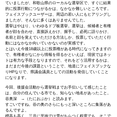
ていましたが、和歌山県のローカルな選挙区で、すぐに結果
的に投票行動につながるかは、なかなか難しいところです。
フェイスブックユーザーは、周辺の若い人にもヒアリングし
ましたが、そんなに多くはありませんでした。
選挙はやはり、いわゆるドブ板選挙。選挙は、候補者と有権
者が顔を合わせ、直接訴えかけ、握手し、必死に語りかけ、
名前と顔を覚えていただける方法しか、投票していただく行
動にはなかなか向いていかないのが実感です。
とはいえ今後18歳以上に投票権がある時代になってきますの
で、有権者がなにから情報を得るかといえば、現状ではネッ
トは有力な手段となりますので、それをどう活用するかは、
まだまだ今後の課題ということで、地道にフェイスブックな
りHPなりで、県議会議員としての活動を発信していくこと
になります。
今回、後援会活動から選挙戦までお手伝いして感じたこと
は、自分の住んでいる市でも、知らない地名があったこと。
谷奥深 →（たにおぶか）と読みます。
すごいですね。谷の奥のさらにもっと深いところに集落があ
るんですよ。
標高も高く、三月に平地では雪がちらつく程度でも、そこで