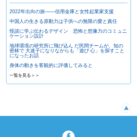
2022年出向の旅───信用金庫と女性起業家支援
中国人の生きる原動力は子供への無限の愛と責任
怪談に学ぶ伝わるデザイン 恐怖と想像力のコミュニ
ケーション設計
地球環境の研究所に飛び込ん だ民間チームが、知の
密林で 大迷子になりながらも「遊び 心」を探すこと
になったお話
身体の動きを客観的に評価してみると
一覧を見る＞＞