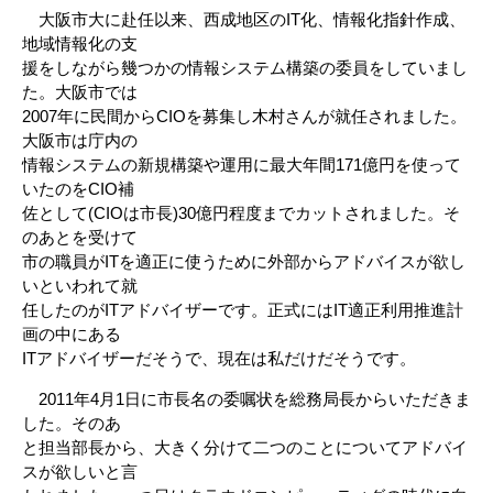
大阪市大に赴任以来、西成地区のIT化、情報化指針作成、
地域情報化の支
援をしながら幾つかの情報システム構築の委員をしていまし
た。大阪市では
2007年に民間からCIOを募集し木村さんが就任されました。
大阪市は庁内の
情報システムの新規構築や運用に最大年間171億円を使って
いたのをCIO補
佐として(CIOは市長)30億円程度までカットされました。そ
のあとを受けて
市の職員がITを適正に使うために外部からアドバイスが欲し
いといわれて就
任したのがITアドバイザーです。正式にはIT適正利用推進計
画の中にある
ITアドバイザーだそうで、現在は私だけだそうです。
2011年4月1日に市長名の委嘱状を総務局長からいただきま
した。そのあ
と担当部長から、大きく分けて二つのことについてアドバイ
スが欲しいと言