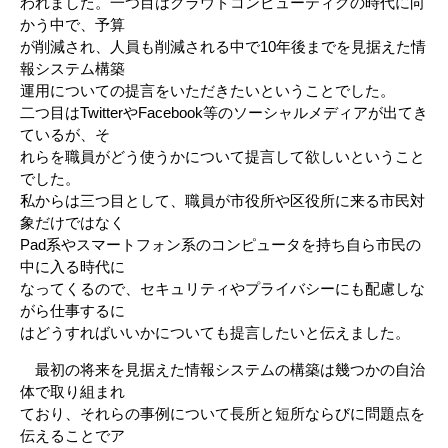
われました。一つ目はクラウドコンピューティグの時代に向
かう中で、予算
が削減され、人員も削減される中で10年後までを見据えた情
報システム構築
運用についての提言をいただきたいということでした。
二つ目はTwitterやFacebook等のソーシャルメディアが出てき
ているが、そ
れらを職員がどう使うかについて提言して欲しいということ
でした。
私からは三つ目として、職員が市役所や区役所に来る市民対
象だけではなく
Pad系やスマートフォン系のコンピュータを持ち自ら市民の
中に入る時代に
なってくるので、セキュリティやプライバシーにも配慮しな
がら仕事するに
はどうすればいいかについても提言したいと伝えました。
最初の将来を見据えた情報システムの構築は幾つかの自治
体で取り組まれ
ており、それらの事例について長所と短所ならびに問題点を
伝えることでア