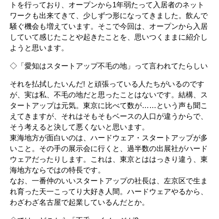
トを行っており、オープンから1年弱たって入居者のネット
ワークも出来てきて、少しずつ形になってきました。飲んで
騒ぐ機会も増えています。そこで今回は、オープンから入居
していて感じたことや起きたことを、思いつくままに紹介し
ようと思います。
◇「愛知はスタートアップ不毛の地」って言われてたらしい
それを払拭したいんだ! と頑張っている人たちがいるのです
が、実は私、不毛の地だと思ったことはないです。結構、ス
タートアップは元気。東京に比べて数が……という声も聞こ
えてきますが、それはそもそもベースの人口が違うからで、
そう考えると決して悪くないと思います。
東海地方が面白いのは、ハードウェア・スタートアップが多
いこと。その手の展示会に行くと、過半数の出展社がハード
ウェアだったりします。これは、東京とははっきり違う、東
海地方ならではの特長です。
なお、一番仲のいいスタートアップの社長は、左京区で生ま
れ育った天一こってり大好き人間。ハードウェアやるから、
わざわざ名古屋で起業しているんだとか。