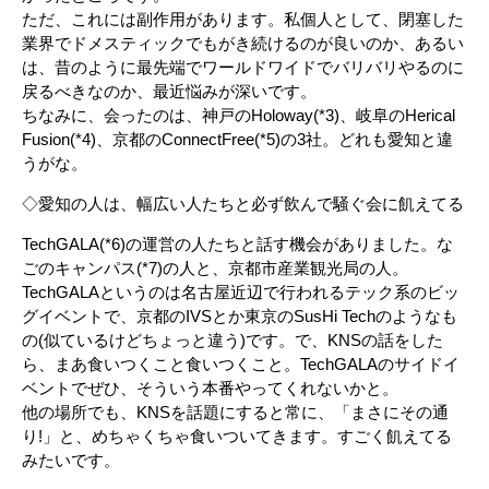
ただ、これには副作用があります。私個人として、閉塞した
業界でドメスティックでもがき続けるのが良いのか、あるい
は、昔のように最先端でワールドワイドでバリバリやるのに
戻るべきなのか、最近悩みが深いです。
ちなみに、会ったのは、神戸のHoloway(*3)、岐阜のHerical
Fusion(*4)、京都のConnectFree(*5)の3社。どれも愛知と違
うがな。
◇愛知の人は、幅広い人たちと必ず飲んで騒ぐ会に飢えてる
TechGALA(*6)の運営の人たちと話す機会がありました。な
ごのキャンパス(*7)の人と、京都市産業観光局の人。
TechGALAというのは名古屋近辺で行われるテック系のビッ
グイベントで、京都のIVSとか東京のSusHi Techのようなも
の(似ているけどちょっと違う)です。で、KNSの話をした
ら、まあ食いつくこと食いつくこと。TechGALAのサイドイ
ベントでぜひ、そういう本番やってくれないかと。
他の場所でも、KNSを話題にすると常に、「まさにその通
り!」と、めちゃくちゃ食いついてきます。すごく飢えてる
みたいです。