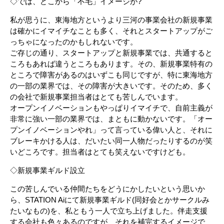
◇では、どこから「不毛」イメージが?
私が思うに、東海地方というより三河の事業会社の新規事業
は確かにイマイチなことも多く、それとスタートアップがご
っちゃになったのかもしれないです。
ご存じの通り、スタートアップと新規事業では、共通すると
ころもあれば違うところもあります。その、新規事業特有の
ところで障害があるのはいずこも同じですが、特に東海地方
の一部の業界では、その障害が大きいです。そのため、多く
の会社で新規事業担当者はとても苦しんでいます。
オープンイノベーションもやっぱりイマイチで、自前主義が
非常に強い一部の業界では、まともに動かないです。「オー
プンイノベーションやれ」って言っている偉い人と、それに
ブレーキかける人は、だいたい同一人物だったりするのが笑
いどころです。担当者はとても笑えないですけども。
◇新規事業ギルド設立
この苦しんでいる仲間たちをどうにかしたいという思いか
ら、STATION Aiにて新規事業ギルド(同好会とかサークルみ
たいなもの)を、私ともう一人で立ち上げました。伴走支援
する会社も色々あるのですが、それを補完するイメージで