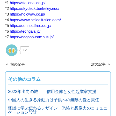
*1
https://stationai.co.jp/
*2
https://skydeck.berkeley.edu/
*3
https://holoway.co.jp/
*4
https://www.helicalfusion.com/
*5
https://connectfree.co.jp/
*6
https://techgala.jp/
*7
https://nagono-campus.jp/
+2
＜
＞
前の記事
次の記事
その他のコラム
2022年出向の旅───信用金庫と女性起業家支援
中国人の生きる原動力は子供への無限の愛と責任
怪談に学ぶ伝わるデザイン 恐怖と想像力のコミュニ
ケーション設計