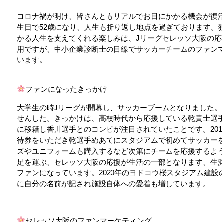
コロナ禍が明け、皆さんともリアルでお目にかかる機会が復
生日で52歳になり、人生も折り返し地点を過ぎております。
かる人生を支えてくれる楽しみは、Jリーグセレッソ大阪の
用ですが、中小企業診断士の目線でサッカーチームのファン
います。
ファンになったきっかけ
大学生の時Jリーグが開幕し、サッカーブームとなりました
せんした。きっかけは、高校時代から応援している乾貴士選手
に移籍し香川選手とのコンビが注目されていたことです。20
待券をいただき乾選手めあてにスタジアムで初めてサッカー
ズやユニフォームも購入するなど次第にチームを応援するよ
足を運ぶ、セレッソ大阪の応援が生活の一部となります、生
ファンになっています。2020年のヨドコウ桜スタジアム建
に自分の名前が記され施設自体への愛着も増しています。
セレッソ大阪のファンマーケティング