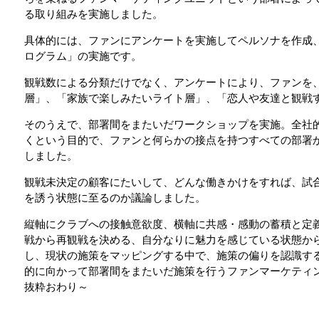
る取り組みを実施しました。
具体的には、ファンにアンケートを実施してペルソナを作成
ログラム」の実施です。
観戦数による分類だけでなく、アンケートにより、ファンを
層」、「家族で楽しみたいライト層」、「恋人や友達と観戦
そのうえで、部署間をまたいだワークショップを実施。全社
くという目的で、ファンと何らかの接点を持つすべての部署か
しました。
観戦未決定の顧客にたいして、どんな働きかけをすれば、試
を誘う状態に至るのか議論しました。
縦軸にクラブへの接触意欲度、横軸に共感・感動の蓄積と定
戦から再観戦を決める、自分なりに魅力を感じている状態か
し、現状の施策をマッピングする中で、施策の偏りを認識す
的に向かって部署間をまたいだ施策を行うファンマーケティ
抜粋おわり～