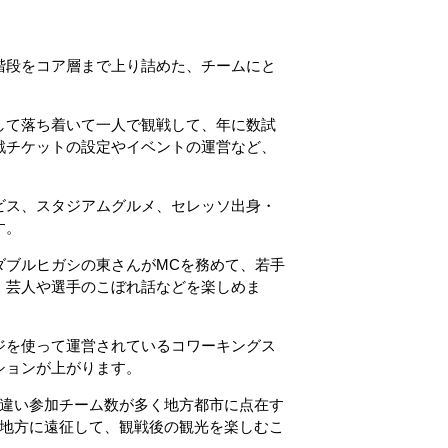
階段をコア層まで上り詰めた、チームにと
して落ち着いて一人で観戦して、年に数試
戦チケットの設定やイベントの運営など、
ビス、スタジアムグルメ、セレッソ出身・
す。
ダブルヒガシの東さんがMCを務めて、若手
、芸人や選手のこぼれ話などを楽しめま
ジを使って運営されているコワーキングス
ションが上がります。
と違い参加チーム数が多く地方都市に点在す
い地方に遠征して、観戦後の観光を楽しむこ