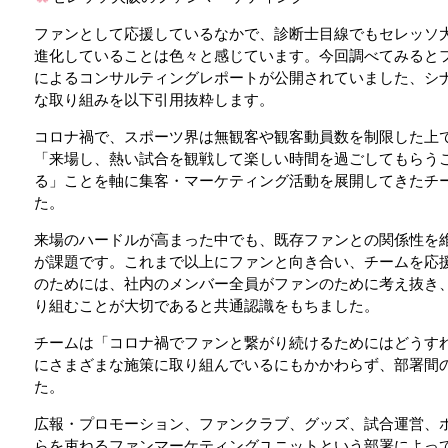
ファンとして応援しているなかで、診断士目線でもセレッソ
進化していることは色々と感じています。今回調べてみると
によるコンサルティングレポートが公開されていました、シ
な取り組みを以下引用抜粋します。
コロナ禍で、スポーツ界は無観客や観客動員数を制限した上
「来場し、熱い試合を観戦して楽しい時間を過ごしてもらう
る」ことを軸に集客・マーケティング活動を展開してきたチ
た。
来場のハードルが高まった中でも、既存ファンとの関係性を
が課題です。これまで以上にファンと向き合い、チームを応
のためには、社内のメンバー全員がファンのために考え抜き
り組むことが大切であると共通認識をもちました。
チームは「コロナ禍でファンと繋がり続けるためにはどうす
にさまざまな施策に取り組んでいるにもかかわらず、部署間
た。
広報・プロモーション、ファンクラブ、グッズ、試合運営、
らを束ねるファンマーケティングユニットという部署によっ