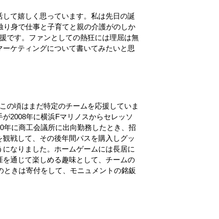
活して嬉しく思っています。私は先日の誕
独り身で仕事と子育てと親の介護がのしか
応援です。ファンとしての熱狂には理屈は無
マーケティングについて書いてみたいと思
。この頃はまだ特定のチームを応援していま
が2008年に横浜Fマリノスからセレッソ
10年に商工会議所に出向勤務したとき、招
を観戦して、その後年間パスを購入しグッ
うになりました。ホームゲームには長居に
涯を通じて楽しめる趣味として、チームの
設のときは寄付をして、モニュメントの銘鈑