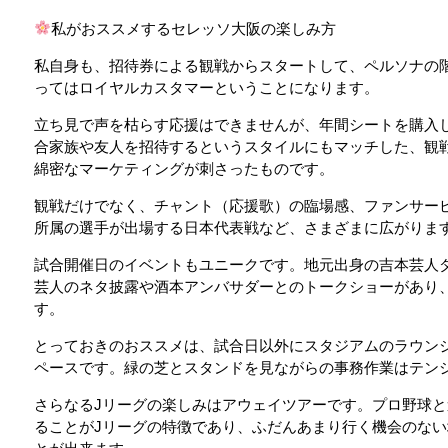
私がおススメするセレッソ大阪の楽しみ方
私自身も、招待券による観戦からスタートして、ペルソナの
ってはロイヤルカスタマーということになります。
立ち見で声を枯らす応援はできませんが、年間シートを購入
合家族や友人を招待するというスタイルにもマッチした、観
綿密なマーケティングが刺さったものです。
観戦だけでなく、チャント（応援歌）の臨場感、ファンサー
所属の選手が出場する日本代表戦など、さまざまに広がりま
試合開催日のイベントもユニークです。地元出身の吉本芸人
芸人のネタ披露や酒本アンバサダーとのトークショーがあり
す。
とっておきのおススメは、試合日以外にスタジアムのラウン
ペースです。緑の芝とスタンドを見ながらの事務作業はテン
さらなるJリーグの楽しみはアウェイツアーです。プロ野球
ることがJリーグの特徴であり、ふだんあまり行く機会のな