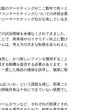
大阪のマーケティングがここ数年で色々と
ファンマーケティングについての外部企業
ナジーマーケティング社が公表している主
での試合開催を余儀なくされてきました。
ことで、再来場やロイヤリティ向上に繋げ
ームは、考え方の大きな転換を迫られまし
維持し、かつ新しいファンを獲得すること
援する動機を提供する必要があります。そ
、一貫した独自の価値を訴求し、施策に取
ればいいか」という課題を感じ、部署ごと
の情報共有は十分にできていない状態でし
ホームタウンなど、それぞれの部署とそれ
て全体を運営するなかで、顧客を再定義す