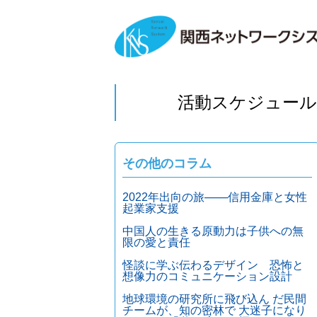
活動スケジュール
その他のコラム
2022年出向の旅───信用金庫と女性
起業家支援
中国人の生きる原動力は子供への無
限の愛と責任
怪談に学ぶ伝わるデザイン 恐怖と
想像力のコミュニケーション設計
地球環境の研究所に飛び込ん だ民間
チームが、知の密林で 大迷子になり