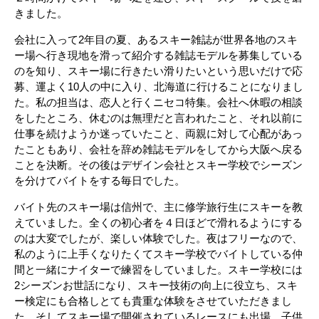
きました。
会社に入って2年目の夏、あるスキー雑誌が世界各地のスキ
ー場へ行き現地を滑って紹介する雑誌モデルを募集している
のを知り、スキー場に行きたい滑りたいという思いだけで応
募、運よく10人の中に入り、北海道に行けることになりまし
た。私の担当は、恋人と行くニセコ特集。会社へ休暇の相談
をしたところ、休むのは無理だと言われたこと、それ以前に
仕事を続けようか迷っていたこと、両親に対して心配があっ
たこともあり、会社を辞め雑誌モデルをしてから大阪へ戻る
ことを決断。その後はデザイン会社とスキー学校でシーズン
を分けてバイトをする毎日でした。
バイト先のスキー場は信州で、主に修学旅行生にスキーを教
えていました。全くの初心者を４日ほどで滑れるようにする
のは大変でしたが、楽しい体験でした。夜はフリーなので、
私のように上手くなりたくてスキー学校でバイトしている仲
間と一緒にナイターで練習をしていました。スキー学校には
2シーズンお世話になり、スキー技術の向上に役立ち、スキ
ー検定にも合格しとても貴重な体験をさせていただきまし
た。そしてスキー場で開催されているレースにも出場、子供