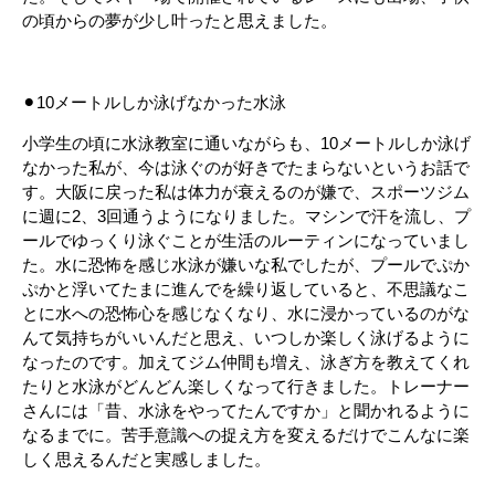
の頃からの夢が少し叶ったと思えました。
⚫︎10メートルしか泳げなかった水泳
小学生の頃に水泳教室に通いながらも、10メートルしか泳げ
なかった私が、今は泳ぐのが好きでたまらないというお話で
す。大阪に戻った私は体力が衰えるのが嫌で、スポーツジム
に週に2、3回通うようになりました。マシンで汗を流し、プ
ールでゆっくり泳ぐことが生活のルーティンになっていまし
た。水に恐怖を感じ水泳が嫌いな私でしたが、プールでぷか
ぷかと浮いてたまに進んでを繰り返していると、不思議なこ
とに水への恐怖心を感じなくなり、水に浸かっているのがな
んて気持ちがいいんだと思え、いつしか楽しく泳げるように
なったのです。加えてジム仲間も増え、泳ぎ方を教えてくれ
たりと水泳がどんどん楽しくなって行きました。トレーナー
さんには「昔、水泳をやってたんですか」と聞かれるように
なるまでに。苦手意識への捉え方を変えるだけでこんなに楽
しく思えるんだと実感しました。