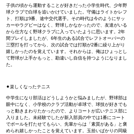
子供の頃から運動することが好きだった小学生時代、少年野
球クラブで白球を追いかけていました。守備はライトかレフ
ト、打順は9番、途中交代選手。その時代は今のようにサッ
カーやラグビーはなく、野球しかなかったので、友達がいる
から仕方なく野球クラブに入っていたように思います。2年
間プレイしましたが、6年生のある試合でレフトオーバーの
三塁打を打ってから、次の試合では打順が2番に繰り上がり
嬉しかったのを覚えています。それからは、俺はひょっとし
て野球が上手かもっと、勘違いし自信を持つようになりまし
た。
⚫︎楽しくなったテニス
中学生になり部活はどうしようかと悩みましたが、野球部は
眼中になく、小学校のクラブ活動が卓球で、球技が好きでも
っと動きまわりたかったので、よりコートが広いテニス部に
入りました。未経験でしたが新入部員の中では1番にコート
でボールを打たせてもらい、先輩からは「素質がある」と褒
められ嬉しかったことを覚えています。玉拾いばかりの同級