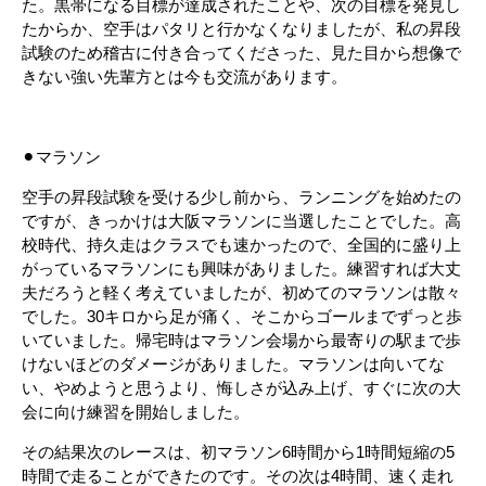
た。黒帯になる目標が達成されたことや、次の目標を発見し
たからか、空手はパタリと行かなくなりましたが、私の昇段
試験のため稽古に付き合ってくださった、見た目から想像で
きない強い先輩方とは今も交流があります。
⚫︎マラソン
空手の昇段試験を受ける少し前から、ランニングを始めたの
ですが、きっかけは大阪マラソンに当選したことでした。高
校時代、持久走はクラスでも速かったので、全国的に盛り上
がっているマラソンにも興味がありました。練習すれば大丈
夫だろうと軽く考えていましたが、初めてのマラソンは散々
でした。30キロから足が痛く、そこからゴールまでずっと歩
いていました。帰宅時はマラソン会場から最寄りの駅まで歩
けないほどのダメージがありました。マラソンは向いてな
い、やめようと思うより、悔しさが込み上げ、すぐに次の大
会に向け練習を開始しました。
その結果次のレースは、初マラソン6時間から1時間短縮の5
時間で走ることができたのです。その次は4時間、速く走れ