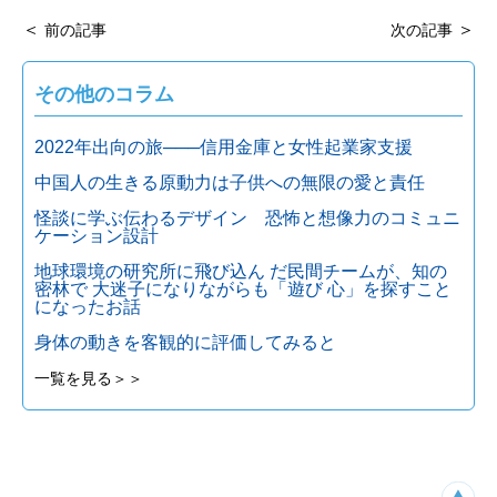
＜
＞
前の記事
次の記事
その他のコラム
2022年出向の旅───信用金庫と女性起業家支援
中国人の生きる原動力は子供への無限の愛と責任
怪談に学ぶ伝わるデザイン 恐怖と想像力のコミュニ
ケーション設計
地球環境の研究所に飛び込ん だ民間チームが、知の
密林で 大迷子になりながらも「遊び 心」を探すこと
になったお話
身体の動きを客観的に評価してみると
一覧を見る＞＞