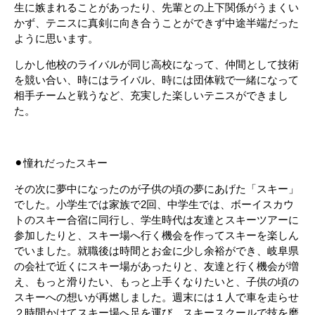
生に嫉まれることがあったり、先輩との上下関係がうまくい
かず、テニスに真剣に向き合うことができず中途半端だった
ように思います。
しかし他校のライバルが同じ高校になって、仲間として技術
を競い合い、時にはライバル、時には団体戦で一緒になって
相手チームと戦うなど、充実した楽しいテニスができまし
た。
⚫︎憧れだったスキー
その次に夢中になったのが子供の頃の夢にあげた「スキー」
でした。小学生では家族で2回、中学生では、ボーイスカウ
トのスキー合宿に同行し、学生時代は友達とスキーツアーに
参加したりと、スキー場へ行く機会を作ってスキーを楽しん
でいました。就職後は時間とお金に少し余裕ができ、岐阜県
の会社で近くにスキー場があったりと、友達と行く機会が増
え、もっと滑りたい、もっと上手くなりたいと、子供の頃の
スキーへの想いが再燃しました。週末には１人で車を走らせ
２時間かけてスキー場へ足を運び、スキースクールで技を磨