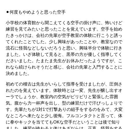
⚫︎何度もやめようと思った空手
小学校の体育館から聞こえてくる空手の掛け声に、怖いけど
練習を見てみたいと思ったことを覚えています。空手を始め
たきっかけは、会社の先輩が空手教室の体験に行こうと誘っ
てくれたことでした。少し興味があったことや、教室なので
流石に怪我などしないだろうと思い、興味半分で体験に行き
ました。いざ体験して見ると、黒帯の方が優しく指導してく
ださいました。たまたま先生がお休みだったようですが、こ
れなら続けられそうだと感じ、会社の先輩と入門することに
決めました。
初めての稽古は先生がいらして指導を受けましたが、圧倒さ
れたのを覚えています。体験時とは一変、先生が醸し出すオ
ーラでしょうか、教室内の空気がビリビリと緊張した雰囲
気。腹から力一杯声を出し、型の練習だけで汗びっしょりで
す。先輩たちが1対1で打撃ありの組手をするのをみて、大変
なところへ来たなと少し後悔。フルコンタクトと言って、体
に拳やキックを当ててもOKな空手だということは後で知り
ました。練習が終わると体はあざだらけ。正直、怪我をする