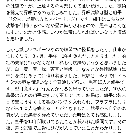
のは嫌ですが、上達するのも楽しくて通い続けました。技術
を覚えて昇級するのも楽しみでした。昇級試験は型と組手
（1分間、黒帯の方とスパーリング）です。組手はこちらが
攻撃を仕掛けるやいなや畳に転がされるので、黒帯はこんな
にすごいのかと体感。いつか黒帯になれればいいなっと漠然
と思いました。
しかし激しいスポーツなので練習中に怪我をしたり、仕事が
忙しくなり、3ヶ月、半年、1年も休んだことありました。会
社の先輩は行かなくなり、私も何度辞めようかと思いました
が、白、黄、青、緑、茶帯と昇級し、なんとか昇段試験（黒
帯）を受けるまでに辿り着きました。試験は、今までに習っ
た5つの型を間違いなく全部通して行い、黒帯10人と組手で
す。型は覚えればなんとかなると思っていましたが、10人の
黒帯の方との組手はすごく不安でした。結果は、組手の数人
目で畳にうずくまる程のパンチを入れられ、フラフラになり
ながら１０人を終えることができました。館長から自分の名
前が入った黒帯を締めていただいた時はとても感動しまし
た。空手を10年間続けてきたことが報われた瞬間です。その
後、昇段試験で肋骨にひびが入っていたことがわかりまし