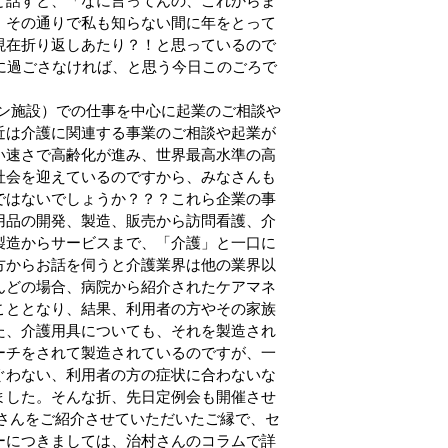
と話すと、「なに言ってんの、これからま
、その通りで私も知らない間に年をとって
現在折り返しあたり？！と思っているので
に過ごさなければ、と思う今日このごろで
ョン施設）での仕事を中心に起業のご相談や
近は介護に関連する事業のご相談や起業が
い速さで高齢化が進み、世界最高水準の高
社会を迎えているのですから、みなさんも
ではないでしょうか？？？これら企業の事
用品の開発、製造、販売から訪問看護、介
製造からサービスまで、「介護」と一口に
方からお話を伺うと介護業界は他の業界以
んどの場合、病院から紹介されたケアマネ
こととなり、結果、利用者の方やその家族
た、介護用具についても、それを製造され
ーチをされて製造されているのですが、一
ぐわない、利用者の方の症状に合わないな
ました。そんな折、先日定例会も開催させ
企業さんをご紹介させていただいたご縁で、セ
ーにつきましては、治村さんのコラムで詳