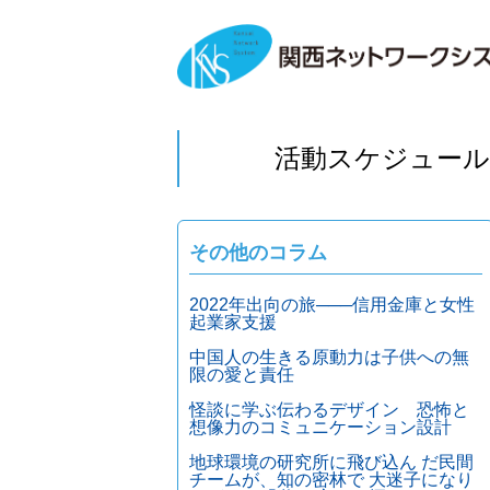
活動スケジュール
その他のコラム
2022年出向の旅───信用金庫と女性
起業家支援
中国人の生きる原動力は子供への無
限の愛と責任
怪談に学ぶ伝わるデザイン 恐怖と
想像力のコミュニケーション設計
地球環境の研究所に飛び込ん だ民間
チームが、知の密林で 大迷子になり