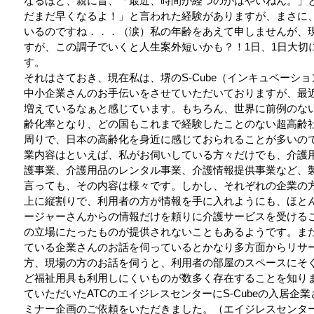
なるほど、親に昔、「最近、時間が経つのがはやいねん。」
だまだ早くなるよ！」と言われた経験がありますが、まさに
いるのですね．．．（涙）私の年齢をあえて申しませんが、
すが、この調子でいくと人生案外短いかも？！1日、1日大切
す。
それはさておき、現在私は、堺のS-Cube（インキュベーシ
中小企業さんのお手伝いをさせていただいておりますが、最
増えているなぁと感じています。もちろん、世界に前例のな
齢化率となり、どの国もこれまで経験したことのない超高齢
周りで、日本の高齢化を身近に感じておられることが多いの
業内容はといえば、私がお伺いしている方々だけでも、介護
護事業、介護用品のレンタル事業、介護情報提供事業など、
言っても、その内容は様々です。しかし、それぞれの企業の
上に縦割りで、利用者の方が情報を手に入れようにも、ほと
ージャーさんからの情報だけを頼りに介護サービスを受ける
の立場にたったものが提供されないこともあるようです。ま
ている企業さんのお話を伺っているとかなり多方面からリサ
方、現場の方のお話を伺うと、利用者の部屋のスペースにそ
ど福祉用具も利用しにくいものが数多く存在することを知り
ていただいたATCのエイジレスセンターにS-Cubeの入居
ミナー企画のご依頼をいただきました。（エイジレスセンタ