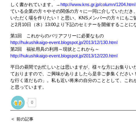
しく書かれています。→
http://www.kns.gr.jp/column/1204.html
ている企業の方々やその関係の方々に一同に介していただき
いただく場を作りたい！と思い、KNSメンバーの方々にもご
と2月10日（水）13:00より下記のセミナーを開催すること
第1回 これからのバリアフリーに必要なもの
http://hukushikaigo-event.blogspot.jp/2013/12/130.html
第2回 福祉用具の利用～現状とこれから～
http://hukushikaigo-event.blogspot.jp/2013/12/220.html
平日の昼間でお忙しいとは思いますが、様々な方にお集りい
ておりますので、ご興味がありましたら是非ご参集ください！
な行く道だもの」。私も近い将来の自分のこととして、これ
と思っています。
0
＜
前の記事