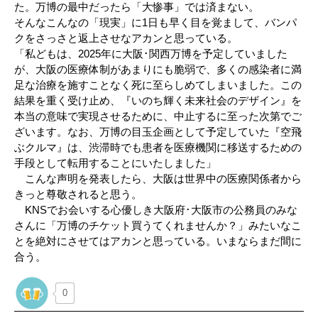
た。万博の最中だったら「大惨事」では済まない。
そんなこんなの「現実」に1日も早く目を覚まして、バンパ
クをさっさと返上させなアカンと思っている。
「私どもは、2025年に大阪･関西万博を予定していました
が、大阪の医療体制があまりにも脆弱で、多くの感染者に満
足な治療を施すことなく死に至らしめてしまいました。この
結果を重く受け止め、『いのち輝く未来社会のデザイン』を
本当の意味で実現させるために、中止するに至った次第でご
ざいます。なお、万博の目玉企画として予定していた『空飛
ぶクルマ』は、渋滞時でも患者を医療機関に移送するための
手段として転用することにいたしました」
こんな声明を発表したら、大阪は世界中の医療関係者から
きっと尊敬されると思う。
KNSでお会いする心優しき大阪府･大阪市の公務員のみな
さんに「万博のチケット買うてくれませんか？」みたいなこ
とを絶対にさせてはアカンと思っている。いまならまだ間に
合う。
0