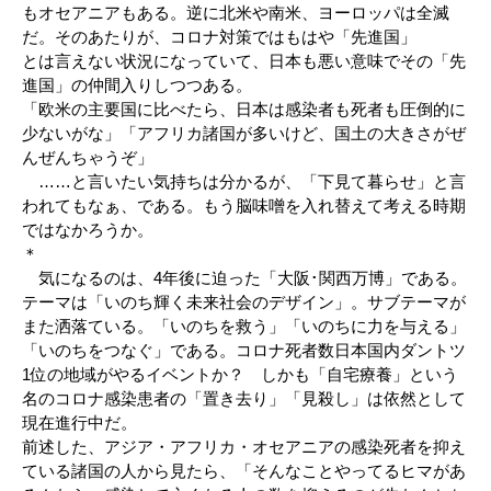
もオセアニアもある。逆に北米や南米、ヨーロッパは全滅
だ。そのあたりが、コロナ対策ではもはや「先進国」
とは言えない状況になっていて、日本も悪い意味でその「先
進国」の仲間入りしつつある。
「欧米の主要国に比べたら、日本は感染者も死者も圧倒的に
少ないがな」「アフリカ諸国が多いけど、国土の大きさがぜ
んぜんちゃうぞ」
……と言いたい気持ちは分かるが、「下見て暮らせ」と言
われてもなぁ、である。もう脳味噌を入れ替えて考える時期
ではなかろうか。
＊
気になるのは、4年後に迫った「大阪･関西万博」である。
テーマは「いのち輝く未来社会のデザイン」。サブテーマが
また洒落ている。「いのちを救う」「いのちに力を与える」
「いのちをつなぐ」である。コロナ死者数日本国内ダントツ
1位の地域がやるイベントか？ しかも「自宅療養」という
名のコロナ感染患者の「置き去り」「見殺し」は依然として
現在進行中だ。
前述した、アジア・アフリカ・オセアニアの感染死者を抑え
ている諸国の人から見たら、「そんなことやってるヒマがあ