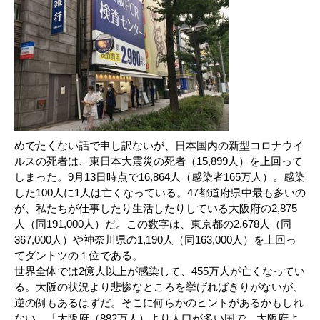
めでたくない話で申し訳ないが、日本国内の新型コロナウイ
ルスの死者は、東日本大震災の死者（15,899人）を上回って
しまった。9月13日時点で16,864人（感染者165万人）。感染
した100人に1人は亡くなっている。47都道府県中最も多いの
が、私たちが仕事したり生活したりしている大阪府の2,875
人（同191,000人）だ。この数字は、東京都の2,678人（同
367,000人）や神奈川県の1,190人（同163,000人）を上回っ
てダントツの１位である。
世界全体では2億人以上が感染して、455万人が亡くなってい
る。大阪の状況より悲惨なところを挙げればきりがないが、
逆の例もあるはずだ。そこに何らかのヒントがあるかもしれ
ない。「大阪府（882万人）より人口が多い国で、大阪府よ