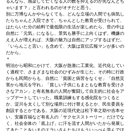
るんなら、感染して亡くなる人の数を抑えるのが先なんとち
ゃいます？」と言われるのがオチだと思う。
別に万博なんかやらなくても、どんな立場の人間でも病気し
たらちゃんと入院できて、ちゃんとした教育が受けられて、
はたらいた分の給料で最低限の生活が楽しめたら、世の中は
自然に「元気」になるし、景気も勝手に上向くはず。機嫌の
ええ人が増えれば、大阪の魅力は自然にアップするはずだ。
「いらんこと言い」も含めて、大阪は宣伝広報マンが多いの
だから。
＊
明治から昭和にかけて、大阪が急激に工業化、近代化してい
く過程で、さまざまな社会のひずみが生じた。その時に行政
からも民間からも、自然に「貧困と病苦をなくせ」「自然災
害から地元を守れ」「貧しい子供にもまともな教育を受けさ
さなアカン」と有名無名の人間が奮闘して自主的に社会をア
ップデートしていった。職業訓練もする感化院をつくると
か、淀川を太くして別な場所に付け替えるとか、民生委員を
創設するとかである。大阪の近現代史は松下幸之助や吉本せ
い、安藤百福など有名人の「サクセスストーリー」だけでな
く、社会全体の「底上げ」に汗を流す人間がいたから発展し
てきたことをいまのエラいさんたちはもういっぺん学んでほ