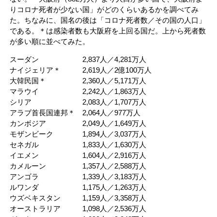
りコロナ死者が少ない国」がどのくらいあるかを調べてみ
た。ちなみに、国名の後は「コロナ死者数／その国の人口」
である。＊は感染者数も大阪府を上回る国だ。上から死者数
が多い順に並べてみた。
スーダン 2,837人／4,281万人
ナイジェリア＊ 2,619人／2億100万人
大韓民国＊ 2,360人／5,171万人
マラウイ 2,242人／1,863万人
シリア 2,083人／1,707万人
アラブ首長国連邦＊ 2,064人／977万人
カンボジア 2,049人／1,649万人
モザンビーク 1,894人／3,037万人
セネガル 1,833人／1,630万人
イエメン 1,604人／2,916万人
カメルーン 1,357人／2,588万人
アンゴラ 1,339人／3,183万人
ルワンダ 1,175人／1,263万人
ウズベキスタン 1,159人／3,358万人
オーストラリア 1,098人／2,536万人