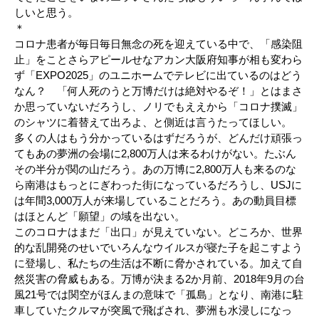
しいと思う。
＊
コロナ患者が毎日毎日無念の死を迎えている中で、「感染阻
止」をことさらアピールせなアカン大阪府知事が相も変わら
ず「EXPO2025」のユニホームでテレビに出ているのはどう
なん？ 「何人死のうと万博だけは絶対やるぞ！」とはまさ
か思っていないだろうし、ノリでもええから「コロナ撲滅」
のシャツに着替えて出ろよ、と側近は言うたってほしい。
多くの人はもう分かっているはずだろうが、どんだけ頑張っ
てもあの夢洲の会場に2,800万人は来るわけがない。たぶん
その半分が関の山だろう。あの万博に2,800万人も来るのな
ら南港はもっとにぎわった街になっているだろうし、USJに
は年間3,000万人が来場していることだろう。あの動員目標
はほとんど「願望」の域を出ない。
このコロナはまだ「出口」が見えていない。どころか、世界
的な乱開発のせいでいろんなウイルスが寝た子を起こすよう
に登場し、私たちの生活は不断に脅かされている。加えて自
然災害の脅威もある。万博が決まる2か月前、2018年9月の台
風21号では関空がほんまの意味で「孤島」となり、南港に駐
車していたクルマが突風で飛ばされ、夢洲も水浸しになっ