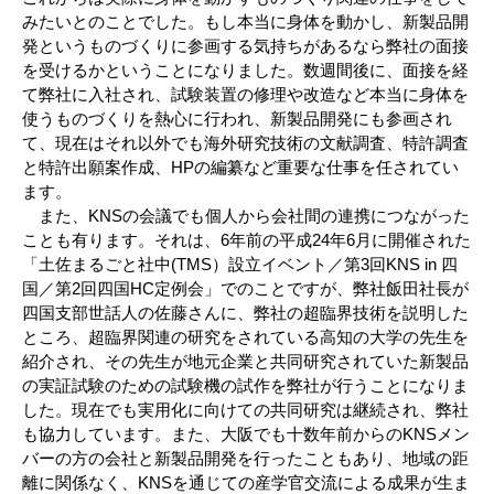
みたいとのことでした。もし本当に身体を動かし、新製品開
発というものづくりに参画する気持ちがあるなら弊社の面接
を受けるかということになりました。数週間後に、面接を経
て弊社に入社され、試験装置の修理や改造など本当に身体を
使うものづくりを熱心に行われ、新製品開発にも参画され
て、現在はそれ以外でも海外研究技術の文献調査、特許調査
と特許出願案作成、HPの編纂など重要な仕事を任されてい
ます。
また、KNSの会議でも個人から会社間の連携につながった
ことも有ります。それは、6年前の平成24年6月に開催された
「土佐まるごと社中(TMS）設立イベント／第3回KNS in 四
国／第2回四国HC定例会」でのことですが、弊社飯田社長が
四国支部世話人の佐藤さんに、弊社の超臨界技術を説明した
ところ、超臨界関連の研究をされている高知の大学の先生を
紹介され、その先生が地元企業と共同研究されていた新製品
の実証試験のための試験機の試作を弊社が行うことになりま
した。現在でも実用化に向けての共同研究は継続され、弊社
も協力しています。また、大阪でも十数年前からのKNSメン
バーの方の会社と新製品開発を行ったこともあり、地域の距
離に関係なく、KNSを通じての産学官交流による成果が生ま