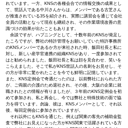
れています。一方、KNSの各種会合での情報交換の成果とし
て、世話人である中川さんからは、メンバーである古芝さん
が推進されている3Sを紹介され、実際に講習会を通じて会社
全員の活動となって現在も継続され、その作業環境改善の意
識づけの効果が出たこともあります。
余談ですが、ハプニングとして、十数年前のKNSが発足し
たころですが、弊社の特許管理をお願いしていた特許事務所
のKNSメンバーであるか方が来社された時、飯田社長と私に
対し、新しい産学官連携の組織KNSがあり、一度参加されて
はと勧められました。飯田社長と私は顔を見合わせ、笑いを
こらえました。そこで私がKNS世話人の名刺をお見せし、そ
の方が非常に驚かれたことを今でも鮮明に記憶しています。
また、KNS定例会で奇遇だったのは、以前弊社におられた方
が、ご両親の介護のため退社され、その後、大阪の企業に就
職されたとの情報が有りましたが、３年前のKNS定例会を初
めて参加され、私と再会し、今では弊社と特殊技術の面で協
力を得ています。勿論、彼は、KNSメンバーとして、それ以
後、毎回定例会に参加されていますが。
それ以外にもKNSを通じた、例えば関東の客先の補助金監
査で弊社にお見えになった方がKNS関東で活躍されている方