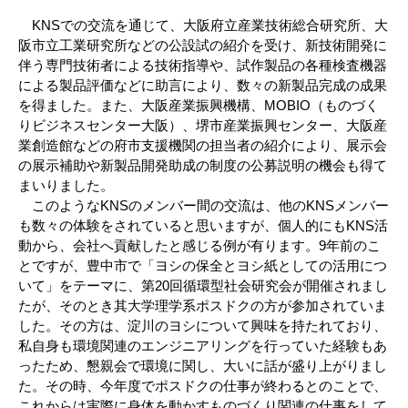
KNSでの交流を通じて、大阪府立産業技術総合研究所、大
阪市立工業研究所などの公設試の紹介を受け、新技術開発に
伴う専門技術者による技術指導や、試作製品の各種検査機器
による製品評価などに助言により、数々の新製品完成の成果
を得ました。また、大阪産業振興機構、MOBIO（ものづく
りビジネスセンター大阪）、堺市産業振興センター、大阪産
業創造館などの府市支援機関の担当者の紹介により、展示会
の展示補助や新製品開発助成の制度の公募説明の機会も得て
まいりました。
このようなKNSのメンバー間の交流は、他のKNSメンバー
も数々の体験をされていると思いますが、個人的にもKNS活
動から、会社へ貢献したと感じる例が有ります。9年前のこ
とですが、豊中市で「ヨシの保全とヨシ紙としての活用につ
いて」をテーマに、第20回循環型社会研究会が開催されまし
たが、そのとき其大学理学系ポスドクの方が参加されていま
した。その方は、淀川のヨシについて興味を持たれており、
私自身も環境関連のエンジニアリングを行っていた経験もあ
ったため、懇親会で環境に関し、大いに話が盛り上がりまし
た。その時、今年度でポスドクの仕事が終わるとのことで、
これからは実際に身体を動かすものづくり関連の仕事をして