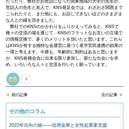
だったり、弊社がお世話になった関東地域の大学の先生が、
世話人の先生と友人で、KNS発足会では、わざわざ関西まで
こられたりと、まだ他にも、お話しできないほどのさまざま
な人との縁を頂きました。
弊社でのKNSのかかわりをふりかえってみると、KNSで
種々の交流の場を通じて、KNSのフラットなお互いの立場で
の情報交換で、多くのメリットを頂いたと思います。これら
はKNSが有する独特な会運営に基づく産学官民連携の効果の
一環と考えます。今後も、年齢的に制約はあると思います
が、KNS各種会合に出来る限り参加し、新たな出会いを求
め、いろいろな人々と交流を行いたく願っています。
0
＜
＞
前の記事
次の記事
その他のコラム
2022年出向の旅───信用金庫と女性起業家支援