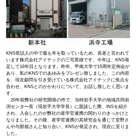
KNS世話人の中で最も年を取っているため、長老と言われて
います株式会社アイテックの三宅英雄です。今年は、KNS発
足して16年目となります。昨年、甲南大学で15周年定例会が
あり、私のKNSでのあゆみをプレゼン致しました。この内容
を、現在顧問を引き受けている株式会社アイテックに焦点を
合わせ、KNSとのかかわりについて、お話し致したく思いま
す。
20年前弊社の研究開発の件で、当時岩手大学の地域共同岩
渕センター長（現岩手大学学長）に面談した際、INSを紹介
され、入会したのが弊社の産学官連携の関わりのきっかけと
なりました。その後、産学官連携の其研究会を通じて堂野さ
んや与那嶺さんと知り合い、KNSが発足され、現在に至りま
した。