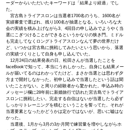
ーダーからいただいたキーワードは「結果より経過」でし
た。
宮古島トライアスロンは当選者1700名のうち、1600名が
実績審査で選ばれ、残り100名が抽選となる。いろいろな大
会の実績を積み上げながら3、4回目の申し込みでようやく当
選にこぎつけることができるというかなりの狭き門。ミドル
も完走してなくロングトライアスロンなんて夢の世界だけ
ど、いつかは宮古島に挑戦してみたいという思いから、落選
の実績づくりとして自身も申し込んでいた。
12月24日の結果発表の日、松田さんが当選したことを
faceBookで知って、本当にうれしかった。自身にも結果メー
ルが届いてるのはわかってたけど、まさか当選とは思わず夕
方まで開封しなかった。初申し込みで当選したという話は聞
いたことがない。と周りの経験者から驚かれた。申込み時の
メッセージ欄に28年前に新婚旅行で訪れた宮古島でトライア
スロンに挑戦したい。完走する自信はないが当選したら必ず
しっかりトレーニングを積むということを誓ってた。それが
当選要素となったかどうかは定かではないが、思いに嘘はな
かった。
当選後、1月から3月の3か月間で練習量を増やしながらホ