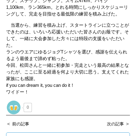
ップ、ステップ、ジャンプ。スイム47km、バイク
1,100km、ラン365km。とれる時間にしっかりスケジューリ
ングして、完走を目指せる最低限の練習を積み上げた。
当選から、練習を積み上げ、スタートラインに立つことが
できたのは、いろいろ応援いただいた皆さんのお蔭です。そ
して、一緒に大会参加した方々には特段の支援をいただい
た。
ランのウエアにゆるジョグTシャツを選び、感謝を伝えられ
るよう最後まで諦めず粘った。
今回、松田さんと一緒に初参加・完走という最高の結果とな
ったが、ここに至る経過を何より大切に思う。支えてくれた
家族にも感謝。
if you can dream it, you can do it！
ワイドー！
0
＜
＞
前の記事
次の記事