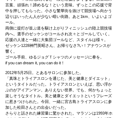
言葉、頑張れ！諦めるな！という意味。ずっとこの応援で背
中を押してもらった。小さな繁華街を抜けて競技場へ向かう
辺りはいったん人が少ない暗い街路。あと1km、いよいよゴ
ール。
両側に提灯が並ぶ道を駆け上がりフィニッシュの陸上競技場
内へ。選手のゼッケンがコールされ次々とゴールしていく。
応援の人達と一緒に大集団ゴールなど、スタイルは様々。
ゼッケン1228神門英昭さん、お帰りなさ?い！アナウンスが
響く。
ゴール手前、ゆるジョグＴシャツのメッセージに拳を。
if you can dream it, you can do it！
2012年5月25日。とあるサロンに参加した。
「真珠とトライアスロンを通じた、美と健康とダイエット」
というタイトルだった。トライアスロンといえば、思い浮か
ぶのがアイアンマン。ありえない世界。でも、何かちょっと
楽しそうなタイトル。美と健康とダイエットというフレーズ
に惹きつけられた。今回、一緒に宮古島トライアスロンに参
加した松田さんとの出会いだった。
さらりと話された練習量に驚かされた。マラソンは1993年ホ