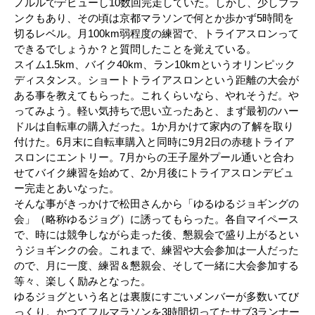
ノルルでデビューし10数回完走していた。しかし、少しブラ
ンクもあり、その頃は京都マラソンで何とか歩かず5時間を
切るレベル。月100km弱程度の練習で、トライアスロンって
できるでしょうか？と質問したことを覚えている。
スイム1.5km、バイク40km、ラン10kmというオリンピック
ディスタンス。ショートトライアスロンという距離の大会が
ある事を教えてもらった。これくらいなら、やれそうだ。や
ってみよう。軽い気持ちで思い立ったあと、まず最初のハー
ドルは自転車の購入だった。1か月かけて家内の了解を取り
付けた。6月末に自転車購入と同時に9月2日の赤穂トライア
スロンにエントリー。7月からの王子屋外プール通いと合わ
せてバイク練習を始めて、2か月後にトライアスロンデビュ
ー完走とあいなった。
そんな事がきっかけで松田さんから「ゆるゆるジョギングの
会」（略称ゆるジョグ）に誘ってもらった。各自マイペース
で、時には競争しながら走った後、懇親会で盛り上がるとい
うジョギンクの会。これまで、練習や大会参加は一人だった
ので、月に一度、練習＆懇親会、そして一緒に大会参加する
等々、楽しく励みとなった。
ゆるジョグという名とは裏腹にすごいメンバーが多数いてび
っくり。かつてフルマラソンを3時間切ってたサブ3ランナー