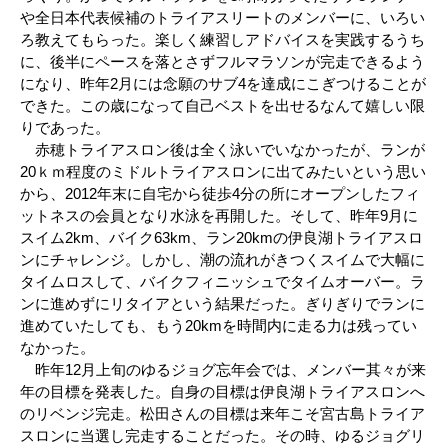
や全日本代表候補のトライアスリートのメンバーに、いろい
ろ教えてもらった。楽しく練習しアドバイスを実践するうち
に、後半にペースを落とさずフルマラソンが完走できるよう
になり、昨年2月には念願のサブ4を達成にこぎつけることが
できた。この歳になって自己ベストを出せるなんて嬉しい限
りであった。
赤穂トライアスロン後は全く泳いでいなかったが、ランが
20ｋｍ程度のミドルトライアスロンに出てみたいという思い
から、2012年末に自宅から徒歩4分の所にオープンしたフィ
ットネスの会員となり水泳を再開した。そして、昨年9月に
スイム2km、バイク63km、ラン20kmの伊良湖トライアスロ
ンにチャレンジ。しかし、潮の流れがきつくスイムで大幅に
タイムロスして、バイクフィニッシュでタイムオーバー。ラ
ンに進めずにリタイアという結果だった。ぎりぎりでランに
進めていたしても、もう20kmを時間内に走る力は残ってい
なかった。
昨年12月上旬のゆるジョグ忘年会では、メンバー其々が来
年の目標を発表した。自身の目標は伊良湖トライアスロンへ
のリベンジ完走。松田さんの目標は来年こそ宮古島トライア
スロンに当選し完走することだった。その時、ゆるジョグリ