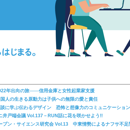
022年出向の旅───信用金庫と女性起業家支援
中国人の生きる原動力は子供への無限の愛と責任
怪談に学ぶ伝わるデザイン 恐怖と想像力のコミュニケーショ
ニ井戸端会議 Vol.137－RUN話に花を咲かせよう!!
ープン・サイエンス研究会 Vol.13 中東情勢によるナフサ