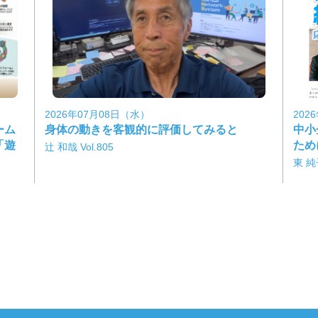
2026年07月08日（水）
202
ーム
身体の動きを客観的に評価してみると
中小
「遊
ため
辻 和哉 Vol.805
東 純子