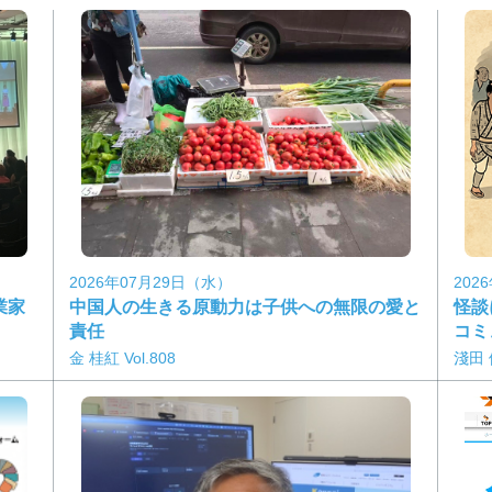
2026年07月29日（水）
202
業家
中国人の生きる原動力は子供への無限の愛と
怪談
責任
コミ
金 桂紅 Vol.808
淺田 依