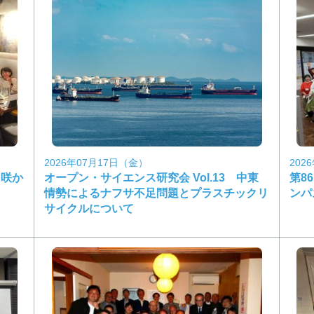
2026年07月17日（金）
202
を咲か
オープン・サイエンス研究会 Vol.13 中東
第8
情勢によるナフサ不足問題とプラスチックリ
ンパ
サイクルについて