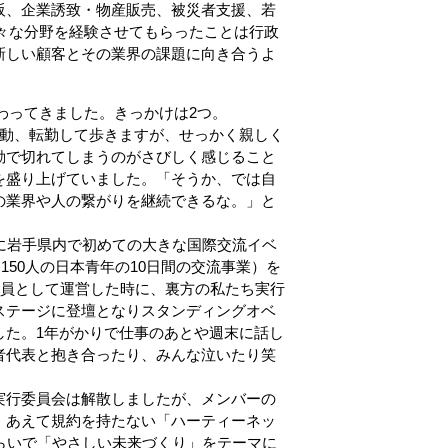
阪、企業誘致・物産販売、被災者支援、若
々な分野を経験させてもらったことは行政
新しい顧客とその業界の課題に向き合うよ
わってきました。きっかけは2つ。
異動、転勤して歩きますが、せっかく親しく
動で切れてしまうのがさびしく感じること
を盛り上げていました。「そうか、では自
の業界や人の繋がりを継続できるな。」と
に岩手県内で初めての大きな国際交流イベ
150人の日本青年の10日間の交流事業）を
一員として運営した時に、裏方の私たち実行
ステージに登壇となりスタンディングオベ
した。1年がかりで仕事のあとや週末に話し
者代表と抱き合ったり、みんな泣いたり笑
実行委員会は解散しましたが、メンバーの
、あえて規約を持たない「ハーティーネッ
らいで「やさしい未来づくり」をテーマに