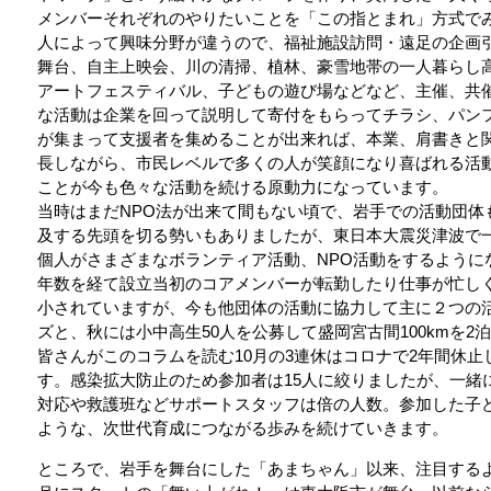
メンバーそれぞれのやりたいことを「この指とまれ」方式で
人によって興味分野が違うので、福祉施設訪問・遠足の企画
舞台、自主上映会、川の清掃、植林、豪雪地帯の一人暮らし
アートフェスティバル、子どもの遊び場などなど、主催、共
な活動は企業を回って説明して寄付をもらってチラシ、パン
が集まって支援者を集めることが出来れば、本業、肩書きと
長しながら、市民レベルで多くの人が笑顔になり喜ばれる活
ことが今も色々な活動を続ける原動力になっています。
当時はまだNPO法が出来て間もない頃で、岩手での活動団体
及する先頭を切る勢いもありましたが、東日本大震災津波で
個人がさまざまなボランティア活動、NPO活動をするように
年数を経て設立当初のコアメンバーが転勤したり仕事が忙し
小されていますが、今も他団体の活動に協力して主に２つの
ズと、秋には小中高生50人を公募して盛岡宮古間100kmを
皆さんがこのコラムを読む10月の3連休はコロナで2年間休
す。感染拡大防止のため参加者は15人に絞りましたが、一緒
対応や救護班などサポートスタッフは倍の人数。参加した子
ような、次世代育成につながる歩みを続けていきます。
ところで、岩手を舞台にした「あまちゃん」以来、注目するよ