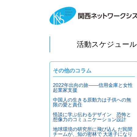
活動スケジュール
その他のコラム
2022年出向の旅───信用金庫と女性
起業家支援
中国人の生きる原動力は子供への無
限の愛と責任
怪談に学ぶ伝わるデザイン 恐怖と
想像力のコミュニケーション設計
地球環境の研究所に飛び込ん だ民間
チームが、知の密林で 大迷子になり