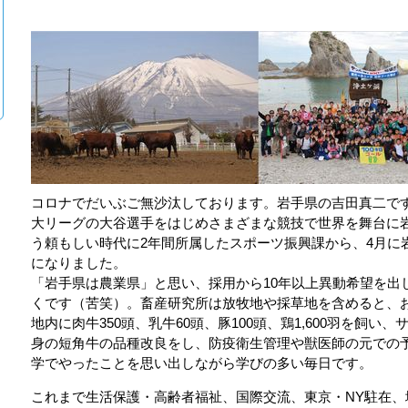
コロナでだいぶご無沙汰しております。岩手県の吉田真二で
大リーグの大谷選手をはじめさまざまな競技で世界を舞台に
う頼もしい時代に2年間所属したスポーツ振興課から、4月に
になりました。
「岩手県は農業県」と思い、採用から10年以上異動希望を出
くです（苦笑）。畜産研究所は放牧地や採草地を含めると、
地内に肉牛350頭、乳牛60頭、豚100頭、鶏1,600羽を飼
身の短角牛の品種改良をし、防疫衛生管理や獣医師の元での
学でやったことを思い出しながら学びの多い毎日です。
これまで生活保護・高齢者福祉、国際交流、東京・NY駐在