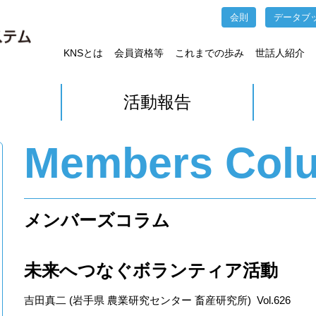
会則
データブ
KNSとは
会員資格等
これまでの歩み
世話人紹介
活動報告
Members Col
メンバーズコラム
未来へつなぐボランティア活動
吉田真二 (岩手県 農業研究センター 畜産研究所) Vol.626