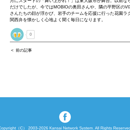
月にスタートの「舞い上がれ！」は東大阪市が舞台。以前な
だけでしたが、今ではMOBIOの奥田さんや、隣の平野区のV
さんたちの顔が浮かび、岩手のチームを応援に行った花園ラ
関西弁を懐かしく心地よく聞く毎日になります。
0
＜
前の記事
Copyright（C） 2003-2026 Kansai Network System.
All Rights Reserved