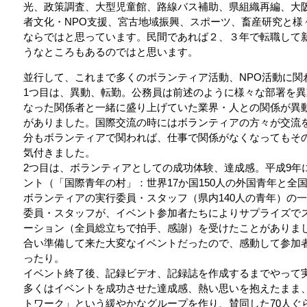
光、政策調査、大型児童館、路線バス補助、県組織再編、大
者文化・NPO支援、宮古地域振興、スポーツ、畜産研究と様
ならではと思っています。民間であれば２、３年で転職して
うなところもあるのではと思います。
並行して、これまで多くのボランティア活動、NPO活動に関
1つ目は、異動、転勤。公務員は前述のように様々な部署を
なった関係者と一緒に盛り上げていた業界・人との関係が異
がありました。国際交流の時にはボランティアの方々が交流
分もボランティアで関われば、仕事で関係がなくなってもそ
気付きました。
2つ目は、ボランティアとしての成功体験、達成感。平成9年
ント（「国際青年の村」：世界17か国150人の外国青年と全国
ボランティアの実行委員・スタッフ（県内140人の青年）の
委員・スタッフが、イベント参加者たちによりサプライズで
ーション（全員総立ちで拍手、感謝）を受けたことがありま
合い準備して来た大変なイベントだったので、感動して参加
ったり。
イベント終了後、記録ビデオ、記録誌を作成するまでやって
多くはイベントを成功させた達成感、熱い思いを抱えたまま
トワーク」という緩やかなグループを作り、賛同した70人ぐ