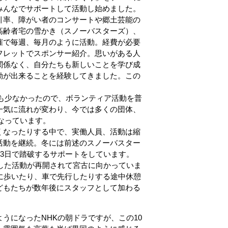
みんなでサポートして活動し始めました。
引率、障がい者のコンサートや郷土芸能の
高齢者宅の雪かき（スノーバスターズ）、
催で毎週、毎月のように活動。経費が必要
フレットでスポンサー紹介。思いがある人
関係なく、自分たちも新しいことを学び成
動が出来ることを経験してきました。この
も少なかったので、ボランティア活動を普
一気に流れが変わり、今では多くの団体、
なっています。
くなったりする中で、実働人員、活動は縮
活動を継続。冬には前述のスノーバスター
2泊3日で踏破するサポートをしています。
止した活動が再開されて宮古に向かっていま
に歩いたり、車で先行したりする途中休憩
どもたちが数年後にスタッフとして加わる
うになったNHKの朝ドラですが、この10