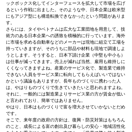
ックボックス化してインターフェースを拡大して市場を広げ
るという作戦に出ました。そのような中、日本企業は欧米型
にもアジア型にも構造転換できなかったという問題がありま
す。
さらには、タイやベトナムは広大な工業団地を用意して、技
術力のある日本企業への誘致を積極的に行っています。海外
に市場を求める自動車などのメーカーは現地に組立て工場を
持っていきますが、そのうちに部品や材料も現地で調達しよ
うとします。そうすると、日本下請け企業（中堅も中小も）
は仕事が減ってきます。売上が減れば当然、雇用も維持しに
くくなってきますよね。産業のサービス化で、製造業で維持
できない人員をサービス業に転向してもらえばいいではない
かという議論もありますが、長年ものづくりに携わった人
は、やはりものづくりで生きていきたいと思われますよね。
それに、一般的には製造業よりサービス業の方が賃金が低い
と言われており、簡単ではありません。
やはり、日本はものづくりで富を増大させていかないとだめ
です。
そこで、来年度の政府の方針は、復興・防災対策はもちろん
のこと、成長による富の創出及び暮らしの安心・地域活性化