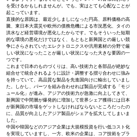
を受けるかもしれませんが。でも、実はとても心配なことが
起こっています。
直接的な原因は、最近少しましになった円高、原料価格の高
騰、東日本大震災や欧州の債務危機による市況悪化、タイの
洪水など経営環境が悪化したからです。でもそういった短期
的な環境の悪化だけではなく、もともと新興国との厳しい競
争にさらされていたエレクトロニクスや汎用素材の分野で厳
しい状況になったことが厳しい状況になった大きな要因の一
つです。
これまで日本のものづくりは、高い技術力と各部品が絶妙な
組合せで統合されるように設計・調整する摺り合わせに強み
を持っていて、高品質な製品を先進国向けに輸出していまし
た。しかし、パーツを組み合わせれば製品が完成する「モジ
ュール化」が進み、アジアの技術力が急激に向上してきて、
新興国で中間層が爆発的に増加して世界シェア獲得には日本
が新興国の市場をゲットしなければならないところだったの
に、品質が向上したアジア製品がシェアを拡大してしまいま
した。
中国や韓国などのアジア企業は大規模投資を行い低コスト化
を実現していますし、一方、欧米の企業は、コア技術をブラ