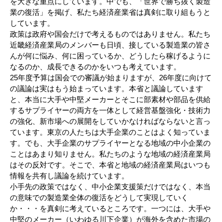
を大きな重点にしています。中でも、「世界で勝ち抜く製造
業の復活」を掲げ、私たち経済産業省は真剣に取り組もうと
しています。
政策は政府や国会だけで考えるものではありません。私たち
近畿経済産業局のメンバーも日頃、接している製造業の皆さ
んが何に悩み、何に困っているか、どうしたら稼げるように
なるのか、成長できるのかをいつも考えています。
25年度予算は国会での審議が始まりますが、26年度に向けて
の議論は実はもう始まっています。本省と議論しています
と、本当に大手や中堅メーカーとそこに部素材や部品を供給
するサプライヤーの両方を一体として経営基盤強化・技術力
の強化、新市場への展開をしていかなければならないと言っ
ています。東京の人たちは大手企業のことはよく知っていま
す。でも、大手企業のサプライヤーとなる地域の中小企業の
ことはあまり知りません。私たちのような地域の経済産業局
はその反対です。そこで、本省と地域の経済産業局はいつも
情報を共有し議論を続けています。
小手先の政策ではなく、中小企業支援策だけではなく、本当
の意味での製造業全体の復活をどうして実現していく
か・・・を真剣に考えているところです。一つには、大手や
中堅のメーカー（いわゆる川下企業）が海外を含めた市場の