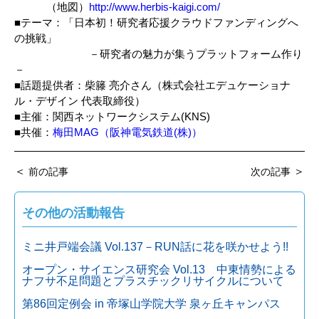
（地図）
http://www.herbis-kaigi.com/
■テーマ：「日本初！研究者応援クラウドファンディングへ
の挑戦」
－研究者の魅力が集うプラットフォーム作り
－
■話題提供者：柴籐 亮介さん（株式会社エデュケーショナ
ル・デザイン 代表取締役）
■主催：関西ネットワークシステム(KNS)
■共催：
梅田MAG（阪神電気鉄道(株)）
＜
＞
前の記事
次の記事
その他の活動報告
ミニ井戸端会議 Vol.137－RUN話に花を咲かせよう!!
オープン・サイエンス研究会 Vol.13 中東情勢による
ナフサ不足問題とプラスチックリサイクルについて
第86回定例会 in 帝塚山学院大学 泉ヶ丘キャンパス