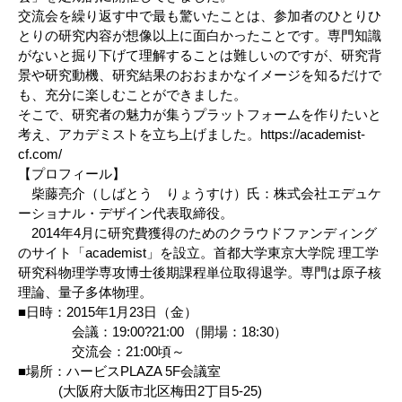
交流会を繰り返す中で最も驚いたことは、参加者のひとりひ
とりの研究内容が想像以上に面白かったことです。専門知識
がないと掘り下げて理解することは難しいのですが、研究背
景や研究動機、研究結果のおおまかなイメージを知るだけで
も、充分に楽しむことができました。
そこで、研究者の魅力が集うプラットフォームを作りたいと
考え、アカデミストを立ち上げました。https://academist-
cf.com/
【プロフィール】
柴藤亮介（しばとう りょうすけ）氏：株式会社エデュケ
ーショナル・デザイン代表取締役。
2014年4月に研究費獲得のためのクラウドファンディング
のサイト「academist」を設立。首都大学東京大学院 理工学
研究科物理学専攻博士後期課程単位取得退学。専門は原子核
理論、量子多体物理。
■日時：2015年1月23日（金）
会議：19:00?21:00 （開場：18:30）
交流会：21:00頃～
■場所：ハービスPLAZA 5F会議室
(大阪府大阪市北区梅田2丁目5-25)