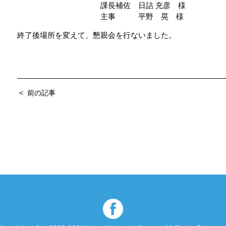
課長補佐 日詰 充彦 様
主事 平野 晃 様
終了後場所を変えて、懇親会を行ないました。
＜
前の記事