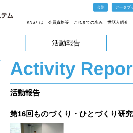
会則
データブ
KNSとは
会員資格等
これまでの歩み
世話人紹介
活動報告
Activity Repor
活動報告
第16回ものづくり・ひとづくり研究