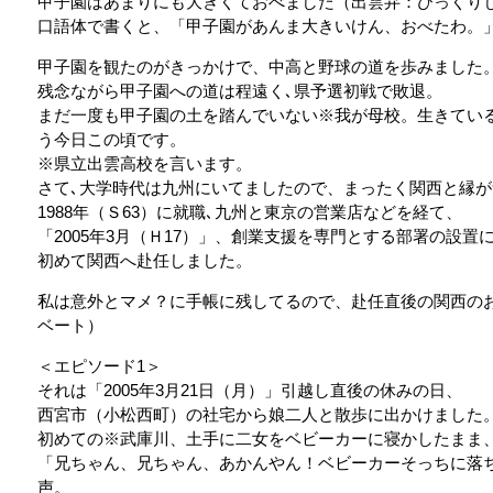
甲子園はあまりにも大きくておべました（出雲弁：びっくり
口語体で書くと、「甲子園があんま大きいけん、おべたわ
甲子園を観たのがきっかけで、中高と野球の道を歩みました
残念ながら甲子園への道は程遠く､県予選初戦で敗退。
まだ一度も甲子園の土を踏んでいない※我が母校。生きてい
う今日この頃です。
※県立出雲高校を言います。
さて､大学時代は九州にいてましたので、まったく関西と縁が
1988年（Ｓ63）に就職､九州と東京の営業店などを経て、
「2005年3月（Ｈ17）」、創業支援を専門とする部署の設置
初めて関西へ赴任しました。
私は意外とマメ？に手帳に残してるので、赴任直後の関西の
ベート）
＜エピソード1＞
それは「2005年3月21日（月）」引越し直後の休みの日、
西宮市（小松西町）の社宅から娘二人と散歩に出かけました
初めての※武庫川、土手に二女をベビーカーに寝かしたまま
「兄ちゃん、兄ちゃん、あかんやん！ベビーカーそっちに落
声。