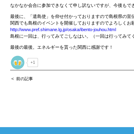
なかなか会合に参加できなくて申し訳ないですが、今後もで
最後に、「遣島使」を仰せ付かっておりますので島根県の宣
関西でも島根のイベントを開催しておりますのでよろしくお
http://www.pref.shimane.lg.jp/osaka/ibento-jouhou.html
島根に一回は、行ってみてごしなはい。（一回は行ってみて
最後の最後。エネルギーを貰った関西に感謝です！
+1
＜
前の記事