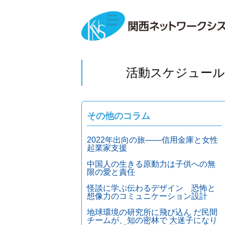
活動スケジュール
その他のコラム
2022年出向の旅───信用金庫と女性
起業家支援
中国人の生きる原動力は子供への無
限の愛と責任
怪談に学ぶ伝わるデザイン 恐怖と
想像力のコミュニケーション設計
地球環境の研究所に飛び込ん だ民間
チームが、知の密林で 大迷子になり