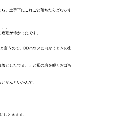
！」
たら。土手下にこれごと落ちたらどなぃす
。。。
の通勤が怖かったです。
ると言うので、DDハウスに向かうときの出
れ落としたでぇ。」と私の肩を叩くおばち
っとかんといかんで。」
でにしときます。