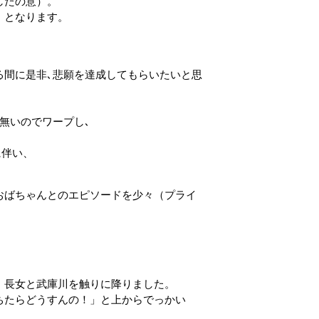
したの意）。
。」となります。
。
る間に是非､悲願を達成してもらいたいと思
無いのでワープし､
に伴い、
おばちゃんとのエピソードを少々（プライ
。
、長女と武庫川を触りに降りました。
ちたらどうすんの！」と上からでっかい