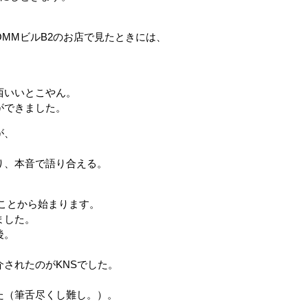
MMビルB2のお店で見たときには、
西いいとこやん。
ができました。
が、
り、本音で語り合える。
たことから始まります。
ました。
後。
されたのがKNSでした。
た（筆舌尽くし難し。）。