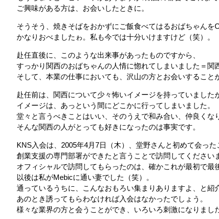
ご興味がある方は、お会いしたときに。
そうそう、焼きそばをおかずにご飯食べてはるおばちゃんをO
かなりおべましたゎ。私も今では十分いけますけど（笑）。
赴任直後に、このような出来事があったものですから、
すっかり関西のおばちゃんの人情に惚れてしまいました＝関
そして、本業の仕事においても、沢山の方とお会いすること
赴任前は、関西について少々怖いイメージを持っていました
イメージは、あっという間にどこかに行ってしまいました。
堂々と言うべきことはいい、そのうえで和み合い、仲良くな
そんな関西の人がとっても好きになったのは事実です。
KNS入会は、2005年4月7日（木）、堂野さんと初めて会っ
創業支援の専門部署ができたと言うことで訪問してください
オフィシャルで訪問してもらったのは、確かこれが最初で最
以後は私がMebicに通い妻でした（笑）。
通っているうちに、こんなおもろい集まりありますよ、と紹介
あのとき誘ってもらわなければ入会はなかったでしょう。
様々な業界の方と会うことができ、いろいろ刺激になりまし