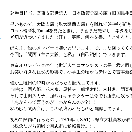
34番目担当、関東支部世話人・日本政策金融公庫（旧国民生
早いもので、大阪支店（現大阪西支店）を離れて3年半が経ち
コラム輪番制のmailを見たときは、まぁまだ先やし、ネタ
〆切が近づいてました（汗）。実際、何かを書こうとすると
ほんま、他のメンバーは凄いと思います。で、また回ってく
今回は「関西（主に大阪）と私」（自己紹介）でいきます。
東京オリンピックの年（世話人でロマンチストの長川君と同
お笑い好きな祖父の影響で、小学生の頃からテレビで吉本新
確か土曜日の13時からだったと記憶してます。
当時は、岡八郎、花木京、原哲夫、船場太郎、木村進、間寛
そして山田スミ子。強烈なキャラクターは今でも脳裏に残っ
「あかんって言うのが、わからんのか?！！」
私の妙な関西弁は、この頃培われたものと自認してます。
初めて関西に行ったのは､1976年（Ｓ51）､県立大社高校が
（残念ながら初戦で習志野に逆転負け。）。