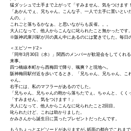
猛ダッシュで土手まで上がって「すみません、気をつけます
「あかんでぇ、兄ちゃん。こんな子、一人で土手に置いとい
んの。」
これごと落ちるかなぁ、と思いながらも反省。。。
大人になって、他人からこんなに叱られたこと無かったです
※阪神武庫川駅が川の真ん中にあるのには驚きでした。毎日
＜エピソード2＞
「同年3月30日（水）」関西のメンバーが歓迎会をしてくれ
来事。
四つ橋線本町から西梅田で降り、颯爽？と現地へ。
阪神梅田駅付近を歩いてるとき、「兄ちゃん、兄ちゃん、こ
ゃん。
右手には、私のマフラーがあるのでした。
「兄ちゃん、兄ちゃんの鞄から落ちたでぇ。ちゃんと、くく
「すみません、気をつけます！」
大人になって、他人からこんなに叱られたこと2回目。
叱られたけど、これは助かりました。
かみさんから誕生日に貰ったプレゼントだったんです。
もうちょっとエピソードがありますが､紙面の都合でこれま