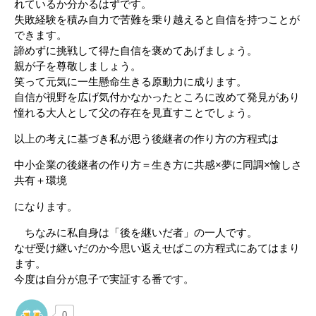
れているか分かるはずです。
失敗経験を積み自力で苦難を乗り越えると自信を持つことが
できます。
諦めずに挑戦して得た自信を褒めてあげましょう。
親が子を尊敬しましょう。
笑って元気に一生懸命生きる原動力に成ります。
自信が視野を広げ気付かなかったところに改めて発見があり
憧れる大人として父の存在を見直すことでしょう。
以上の考えに基づき私が思う後継者の作り方の方程式は
中小企業の後継者の作り方＝生き方に共感×夢に同調×愉しさ
共有＋環境
になります。
ちなみに私自身は「後を継いだ者」の一人です。
なぜ受け継いだのか今思い返えせばこの方程式にあてはまり
ます。
今度は自分が息子で実証する番です。
0