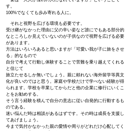
す。
100%でなくても歩み寄れる人に。
それと視野を広げる環境も必要です。
受け継がなかった理由に父の辛い姿など誰にでもある部分的
なところしか見えていないのが子供なので視野を広げる必要
があります。
方法はいろいろあると思いますが「可愛い我が子に旅をさせ
る」的なもので
自分で考えて行動し体験することで苦難を乗り越えてくれる
と信じて
旅立たせるしか無いでしょう。親に頼れない海外留学等異文
化が良いのではと思う。家庭や学校だけで学べない経験が得
られます。学校を卒業してからだと他の企業に修行にいくこ
とをお勧めする。
そう言う経験を積んで自分の意志に従い自発的に行動するも
のである。
迷い悩んだ時は相談があるはずです。その時は成長を支援し
てあげましょう。
今まで気付かなかった親の愛情や周りがどれだけ心配してく