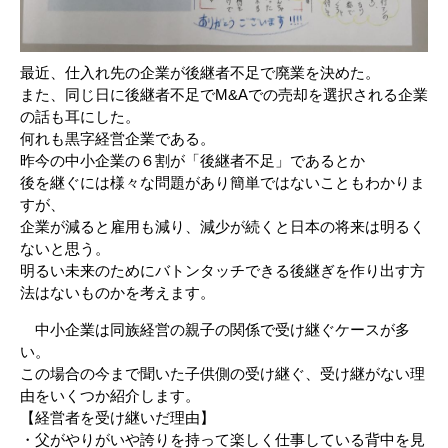
最近、仕入れ先の企業が後継者不足で廃業を決めた。
また、同じ日に後継者不足でM&Aでの売却を選択される企業
の話も耳にした。
何れも黒字経営企業である。
昨今の中小企業の６割が「後継者不足」であるとか
後を継ぐには様々な問題があり簡単ではないこともわかりま
すが、
企業が減ると雇用も減り、減少が続くと日本の将来は明るく
ないと思う。
明るい未来のためにバトンタッチできる後継ぎを作り出す方
法はないものかを考えます。
中小企業は同族経営の親子の関係で受け継ぐケースが多
い。
この場合の今まで聞いた子供側の受け継ぐ、受け継がない理
由をいくつか紹介します。
【経営者を受け継いだ理由】
・父がやりがいや誇りを持って楽しく仕事している背中を見