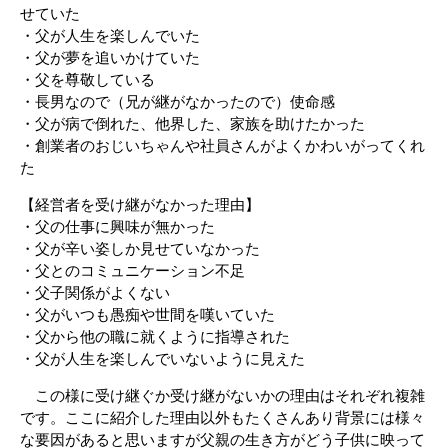
せていた
・父が人生を楽しんでいた
・父が夢を追いかけていた
・父を尊敬している
・長男なので（兄が継がなかったので）使命感
・父が病で倒れた、他界した、家族を助けたかった
・創業者のおじいちゃんや社員さんがよくかわいがってくれ
た
【経営者を受け継がなかった理由】
・父の仕事に興味が無かった
・父が辛い姿しか見せていなかった
・父とのコミュニケーション不足
・父子関係がよくない
・父がいつも愚痴や世間を嘆いていた
・父から他の職に就くように指導された
・父が人生を楽しんでいないように見えた
この様に受け継ぐか受け継がないかの理由はそれぞれ複雑
です。ここに紹介した理由以外もたくさんあり背景には様々
な要因があると思いますが父親の生き方がどう子供に映って