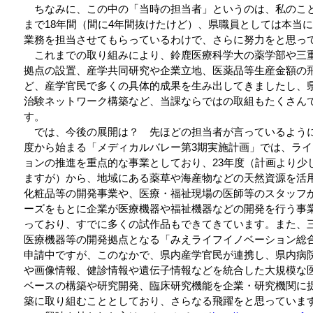
ちなみに、この中の「当時の担当者」というのは、私のこ
まで18年間（間に4年間抜けたけど）、県職員としては本当
業務を担当させてもらっているわけで、さらに努力をと思っ
これまでの取り組みにより、鈴鹿医療科学大の薬学部や三
拠点の設置、産学共同研究や企業立地、医薬品等生産金額の
ど、産学官民で多くの具体的成果を生み出してきましたし、
治験ネットワーク構築など、当課ならではの取組もたくさん
す。
では、今後の展開は？ 先ほどの担当者が言っているように
度から始まる「メディカルバレー第3期実施計画」では、ラ
ョンの推進を重点的な事業としており、23年度（計画より少
ますが）から、地域にある薬草や海産物などの天然資源を活
化粧品等の開発事業や、医療・福祉現場の医師等のスタッフ
ーズをもとに企業が医療機器や福祉機器などの開発を行う事
っており、すでに多くの試作品もできてきています。また、
医療機器等の開発拠点となる「みえライフイノベーション総
申請中ですが、このなかで、県内産学官民が連携し、県内病
や画像情報、健診情報や遺伝子情報などを統合した大規模な
ベースの構築や研究開発、臨床研究機能を企業・研究機関に
築に取り組むこととしており、さらなる飛躍をと思っていま