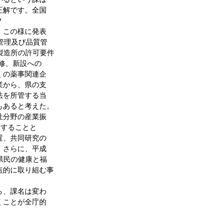
正解です。全国
？
、この様に発表
管理及び品質管
薬品の製造所の許可要件
修、新設への
くの薬事関連企
業から、県の支
法を所管する当
もあると考えた。
祉分野の産業振
開することと
置、共同研究の
。さらに、平成
県民の健康と福
点的に取り組む事
ら、課名は変わ
くことが全庁的