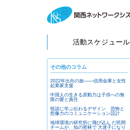
活動スケジュール
その他のコラム
2022年出向の旅───信用金庫と女性
起業家支援
中国人の生きる原動力は子供への無
限の愛と責任
怪談に学ぶ伝わるデザイン 恐怖と
想像力のコミュニケーション設計
地球環境の研究所に飛び込ん だ民間
チームが、知の密林で 大迷子になり