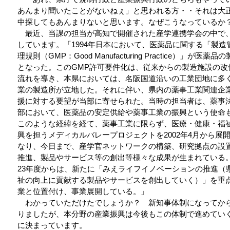
あんまり聞いたことがないねぇ」と思われる方・・それは大
中探してもあんまりないと思います。なぜこうなっているか
最近、当課の担当が高知で開催された産学連携学会の中で
しています。「1994年日本において、医薬品に関する「製造
理規則（GMP：Good Manufacturing Practice）」が医
となった。このGMP許可要件化は、従来からの製造施設の改
流れを導き、本県においては、名阪国道沿いの工業団地に多
業の製造所が立地した。それに伴い、県内の薬事工業関連企
援に対する要望が当部に寄せられた。当時の担当者は、薬事
部において、医薬品の安定供給や薬事工業の振興という使命
このような経緯を経て、薬事工業に限らず、医療・健康・福
興を担うメディカルバレープロジェクトを2002年4月から展
なり、今日まで、産学官ネットワークの構築、研究拠点の設
推進、製品やサービス等の創出等様々な成果が生まれている
23年度からは、新たに「みえライフイノベーションの推進（
祉の向上に貢献する製品やサービスを創出していく）」を重
業と位置付け、事業展開している。」
わかっていただけたでしょうか？ 新知事体制になってか
りましたが、本分野の産業振興は今後もこの体制で進めてい
に決まっています。