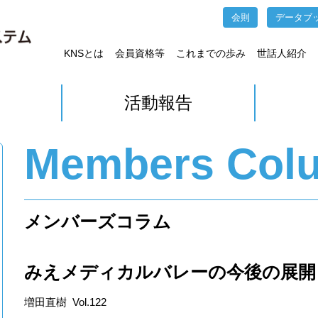
会則
データブ
KNSとは
会員資格等
これまでの歩み
世話人紹介
活動報告
Members Col
メンバーズコラム
みえメディカルバレーの今後の展開
増田直樹 Vol.122