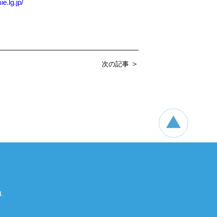
e.lg.jp/
＞
次の記事
.