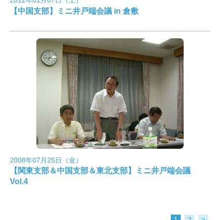
2012年01月07日（土）
【中国支部】ミニ井戸端会議 in 倉敷
2008年07月25日（金）
【関東支部＆中国支部＆東北支部】ミニ井戸端会議
Vol.4
1
2
>