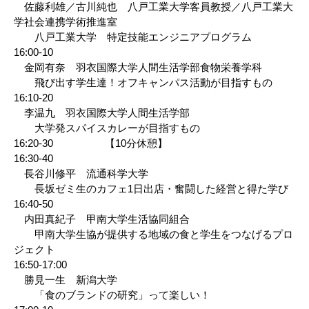
佐藤利雄／古川純也 八戸工業大学客員教授／八戸工業大
学社会連携学術推進室
八戸工業大学 特定技能エンジニアプログラム
16:00-10
金岡有奈 羽衣国際大学人間生活学部食物栄養学科
飛び出す学生達！オフキャンパス活動が目指すもの
16:10-20
李温九 羽衣国際大学人間生活学部
大学発スパイスカレーが目指すもの
16:20-30 【10分休憩】
16:30-40
長谷川修平 流通科学大学
長坂ゼミ生のカフェ1日出店・奮闘した経営と得た学び
16:40-50
内田真紀子 甲南大学生活協同組合
甲南大学生協が提供する地域の食と学生をつなげるプロ
ジェクト
16:50-17:00
勝見一生 新潟大学
「食のブランドの研究」って楽しい！