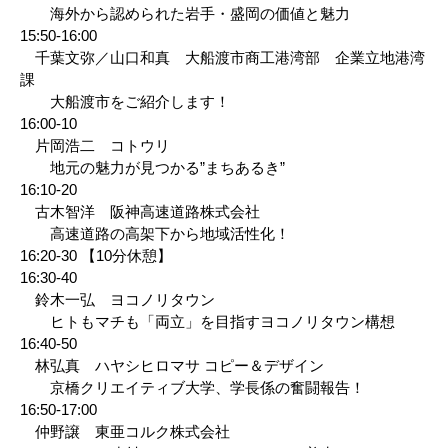
海外から認められた岩手・盛岡の価値と魅力
15:50-16:00
千葉文弥／山口和真 大船渡市商工港湾部 企業立地港湾
課
大船渡市をご紹介します！
16:00-10
片岡浩二 コトウリ
地元の魅力が見つかる”まちあるき”
16:10-20
古木智洋 阪神高速道路株式会社
高速道路の高架下から地域活性化！
16:20-30 【10分休憩】
16:30-40
鈴木一弘 ヨコノリタウン
ヒトもマチも「両立」を目指すヨコノリタウン構想
16:40-50
林弘真 ハヤシヒロマサ コピー＆デザイン
京橋クリエイティブ大学、学長係の奮闘報告！
16:50-17:00
仲野譲 東亜コルク株式会社