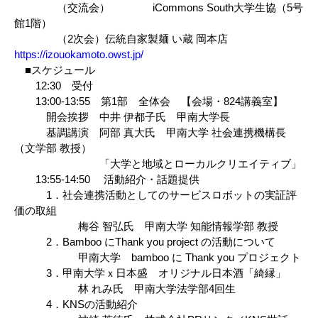
（交流会） iCommons South大学生協（5号
館1階）
（2次会）伝統自家製麺 い蔵 岡本店
https://izouokamoto.owst.jp/
■スケジュール
12:30 受付
13:00-13:55 第1部 全体会 【会場・824講義室】
開会挨拶 中井 伊都子氏 甲南大学長
基調講演 阿部 真大氏 甲南大学 社会連携機構長
（文学部 教授）
「大学と地域とローカルクリエイティブ」
13:55-14:50 活動紹介・話題提供
1．社会連携活動としてのサービスロボットの実証評
価の取組
梅谷 智弘氏 甲南大学 知能情報学部 教授
2．Bamboo にThank you project の活動について
甲南大学 bamboo に Thank you プロジェクト
3．甲南大学ｘ日本盛 オリジナル日本酒「綺縁」
林 れみ氏 甲南大学法学部4回生
4．KNSの活動紹介