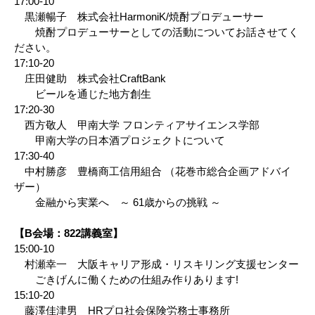
17:00-10
黒瀬暢子 株式会社HarmoniK/焼酎プロデューサー
焼酎プロデューサーとしての活動についてお話させてく
ださい。
17:10-20
庄田健助 株式会社CraftBank
ビールを通じた地方創生
17:20-30
西方敬人 甲南大学 フロンティアサイエンス学部
甲南大学の日本酒プロジェクトについて
17:30-40
中村勝彦 豊橋商工信用組合 （花巻市総合企画アドバイ
ザー）
金融から実業へ ～ 61歳からの挑戦 ～
【B会場：822講義室】
15:00-10
村瀬幸一 大阪キャリア形成・リスキリング支援センター
ごきげんに働くための仕組み作りあります!
15:10-20
藤澤佳津男 HRプロ社会保険労務士事務所