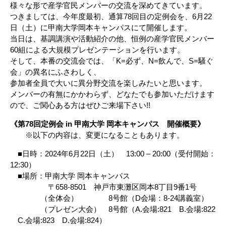
様々な形で産学官民メンバーの交流を深めてきています。
つきましては、今年度最初、通算78回目の定例会を、6月22
日（土）に甲南大学岡本キャンパスにて開催します。
当日は、基調講演や活動紹介の他、恒例の産学官民メンバー
60組による大規模プレゼンテーションを行います。
そして、本番の交流会では、「K=必ず、N=飲んで、S=騒ぐ
会」の異名にふさわしく、
参加者全員で大いに異分野交流を楽しみたいと思います。
メンバーの有無にかかわらず、どなたでも参加いただけます
ので、ご関心ある方はぜひご来場下さい!!
《第78回定例会 in 甲南大学 岡本キャンパス 開催概要》
※以下の内容は、変更になることもあります。
■日時：2024年6月22日（土） 13:00 – 20:00（受付開始：
12:30）
■場所：甲南大学 岡本キャンパス
〒658-8501 神戸市東灘区岡本8丁目9番1号
（全体会） 8号館（D会場：8-24講義室）
（プレゼン大会） 8号館（A.会場:821 B.会場:822
C.会場:823 D.会場:824）