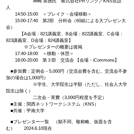
神崎 英徳氏 株式会社PRリンク／KNS世話
人
14:50-15:00 ＜ブレイク・会場移動＞
15:00-17:40 第2部 分科会（60組による大プレゼン大
会）
【A会場：821講義室、B会場：822講義室、C会場：
823講義室、D会場：824講義室】
※プレゼンターの概要は後掲
17:40-18:00 ＜移動・休憩＞
18:00-20:00 第３部 交流会 【会場・iCommons】
■参加費：定例会－5,000円（交流会費を含む。交流会不参
加の場合は1,000円）
※学生、大学院生は半額（ただし、社会人大学
院生は除く）
二次会－実費（3,000円程度を予定）
■主催：関西ネットワークシステム（KNS）
■共催：甲南大学
■プレゼンター一覧 （順不同、敬称略、仮題を含
む） 2024.6.10現在