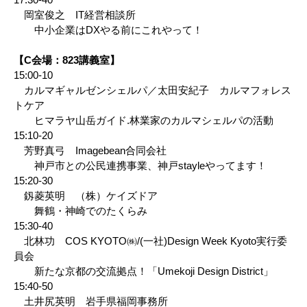
岡室俊之 IT経営相談所
中小企業はDXやる前にこれやって！
【C会場：823講義室】
15:00-10
カルマギャルゼンシェルパ／太田安紀子 カルマフォレス
トケア
ヒマラヤ山岳ガイド.林業家のカルマシェルパの活動
15:10-20
芳野真弓 Imagebean合同会社
神戸市との公民連携事業、神戸stayleやってます！
15:20-30
釼菱英明 （株）ケイズドア
舞鶴・神崎でのたくらみ
15:30-40
北林功 COS KYOTO㈱/(一社)Design Week Kyoto実行委
員会
新たな京都の交流拠点！「Umekoji Design District」
15:40-50
土井尻英明 岩手県福岡事務所