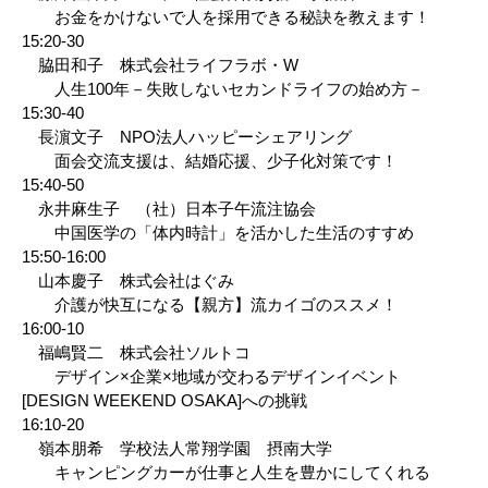
お金をかけないで人を採用できる秘訣を教えます！
15:20-30
脇田和子 株式会社ライフラボ・W
人生100年－失敗しないセカンドライフの始め方－
15:30-40
長濵文子 NPO法人ハッピーシェアリング
面会交流支援は、結婚応援、少子化対策です！
15:40-50
永井麻生子 （社）日本子午流注協会
中国医学の「体内時計」を活かした生活のすすめ
15:50-16:00
山本慶子 株式会社はぐみ
介護が快互になる【親方】流カイゴのススメ！
16:00-10
福嶋賢二
株式会社ソルトコ
デザイン×企業×地域が交わるデザインイベント
[DESIGN WEEKEND OSAKA]への挑戦
16:10-20
嶺本朋希 学校法人常翔学園 摂南大学
キャンピングカーが仕事と人生を豊かにしてくれる