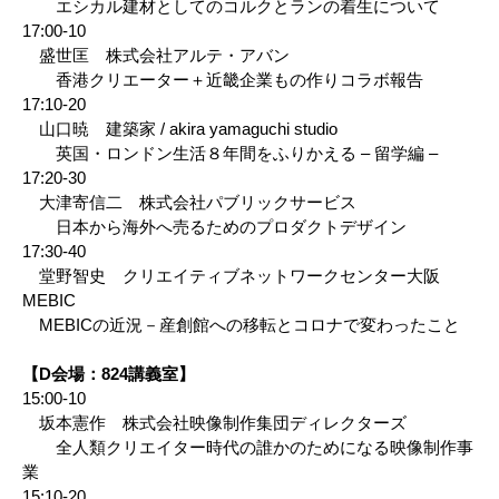
エシカル建材としてのコルクとランの着生について
17:00-10
盛世匡 株式会社アルテ・アバン
香港クリエーター＋近畿企業もの作りコラボ報告
17:10-20
山口暁 建築家 / akira yamaguchi studio
英国・ロンドン生活８年間をふりかえる – 留学編 –
17:20-30
大津寄信二 株式会社パブリックサービス
日本から海外へ売るためのプロダクトデザイン
17:30-40
堂野智史 クリエイティブネットワークセンター大阪
MEBIC
MEBICの近況－産創館への移転とコロナで変わったこと
【D会場：824講義室】
15:00-10
坂本憲作 株式会社映像制作集団ディレクターズ
全人類クリエイター時代の誰かのためになる映像制作事
業
15:10-20