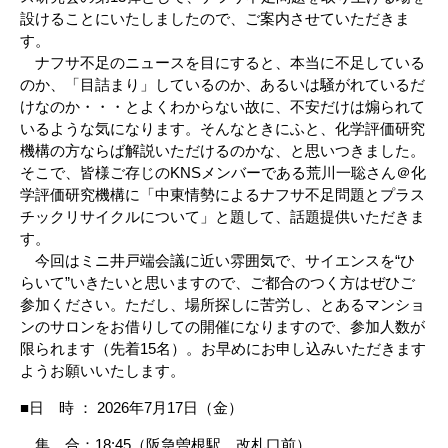
設けることにいたしましたので、ご案内させていただきま
す。
ナフサ不足のニュースを目にすると、本当に不足している
のか、「目詰まり」しているのか、あるいは騒がれているだ
けなのか・・・とよくわからない故に、不安だけは煽られて
いるような気になります。そんなときにふと、化学評価研究
機構の方ならば解説いただけるのかな、と思いつきました。
そこで、皆様ご存じのKNSメンバーである荒川一聡さん＠化
学評価研究機構に「中東情勢によるナフサ不足問題とプラス
チックリサイクルについて」と題して、話題提供いただきま
す。
今回はミニ井戸端会議に近い雰囲気で、サイエンスを“ひ
らいて”いきたいと思いますので、ご都合のつく方はぜひご
参加ください。ただし、場所探しに苦労し、とあるマンショ
ンのサロンをお借りしての開催になりますので、参加人数が
限られます（先着15名）。お早めにお申し込みいただきます
ようお願いいたします。
■日 時 ： 2026年7月17日（金）
集 合：18:45（阪急曽根駅 改札口前）