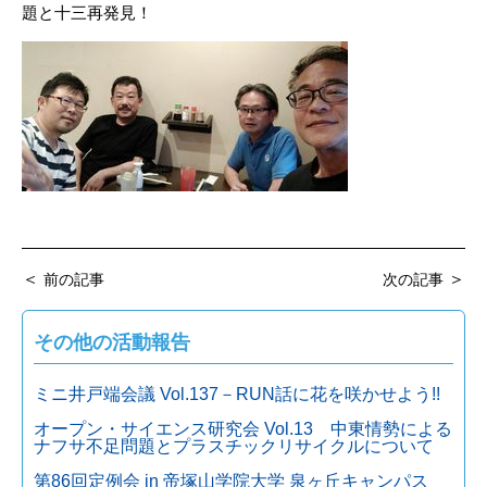
題と十三再発見！
＜
＞
前の記事
次の記事
その他の活動報告
ミニ井戸端会議 Vol.137－RUN話に花を咲かせよう!!
オープン・サイエンス研究会 Vol.13 中東情勢による
ナフサ不足問題とプラスチックリサイクルについて
第86回定例会 in 帝塚山学院大学 泉ヶ丘キャンパス