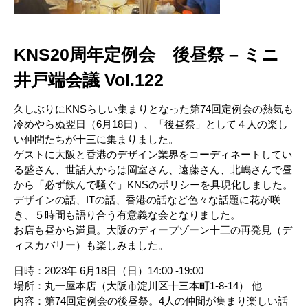
KNS20周年定例会 後昼祭 – ミニ
井戸端会議 Vol.122
久しぶりにKNSらしい集まりとなった第74回定例会の熱気も
冷めやらぬ翌日（6月18日）、「後昼祭」として４人の楽し
い仲間たちが十三に集まりました。
ゲストに大阪と香港のデザイン業界をコーディネートしてい
る盛さん、世話人からは岡室さん、遠藤さん、北嶋さんで昼
から「必ず飲んで騒ぐ」KNSのポリシーを具現化しました。
デザインの話、ITの話、香港の話など色々な話題に花が咲
き、５時間も語り合う有意義な会となりました。
お店も昼から満員。大阪のディープゾーン十三の再発見（デ
ィスカバリー）も楽しみました。
日時：2023年 6月18日（日）14:00 -19:00
場所：丸一屋本店（大阪市淀川区十三本町1-8-14） 他
内容：第74回定例会の後昼祭。4人の仲間が集まり楽しい話