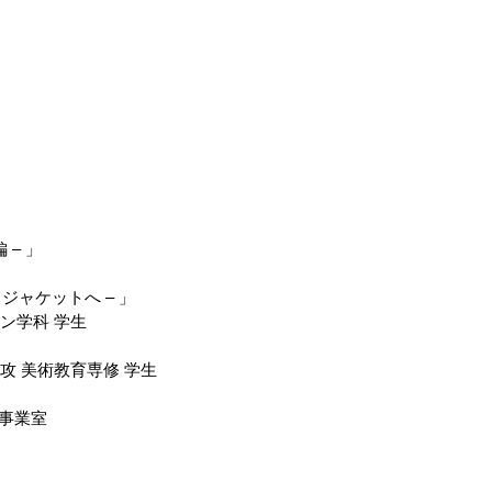
– 」
ャケットへ – 」
イン学科 学生
専攻 美術教育専修 学生
」
館事業室