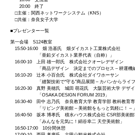
20:00 終了
□主催：関西ネットワークシステム（KNS）
□共催：奈良女子大学
■プレゼンター一覧
第一会場 S124教室
15:50-16:00 畑 浩基氏 畑ダイカスト工業株式会社
「亜鉛ダイカスト業界代表（自称）」
16:00-10 上田 雄一郎氏 株式会社クオーレデザイン
「商品デザイン 決定までのプロセス – 耕運機編 
16:10-20 辻本 小百合氏 株式会社ダイワホーサン
「縫製技術で“守る”商品展開 – カバンからライフジ
16:20-30 真野 美穂氏 城田 萌花氏 大阪芸術大学 デザ
「OSAKA DESIGN FORUM 2019」
16:30-40 田中 志乃氏 奈良教育大学 教育学部 教科教育
「リビング美術館 – 美術館をもっと気軽に！ – 
16:40-50 坂本 博孝氏 積水ハウス株式会社 CSR部美術
「みんなを元気に！絹谷幸二 天空美術館」
16:50-17:00 10分間休憩
17:00-10 西田 孝廣氏 六甲山観光株式会社