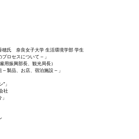
氏 奈良女子大学 生活環境学部 学生
セスについて – 」
用振興部長、観光局長）
品、お店、宿泊施設 – 」
”」
会社
介」
ン