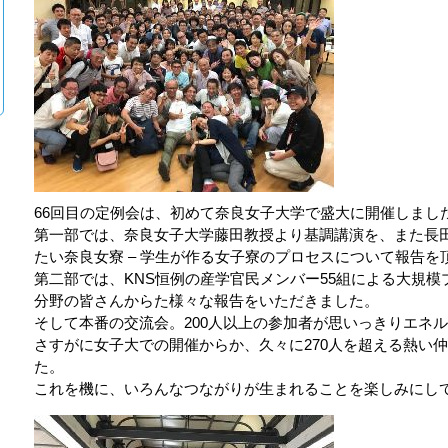
66回目の定例会は、初めて奈良女子大学で盛大に開催しまし
第一部では、奈良女子大学藤田教授より基調講演を、また長
たい奈良女寮 – 学生が作る女子寮のプロセスについて報告を
第二部では、KNS恒例の産学官民メンバー55組による大規
分野の皆さんからた様々な報告をいただきました。
そして本番の交流会。200人以上の参加者が思いっきりエネ
さすがに女子大での開催からか、久々に270人を超える熱い
た。
これを機に、いろんなつながりが生まれることを楽しみにし