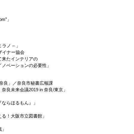
m”」
ノ – 」
デザイナー協会
たインテリアの
ョンの必要性」
編集奈良」／奈良市秘書広報課
議2019 in 奈良/東京」
らほるもん』」
！大阪市立図書館」
戦」