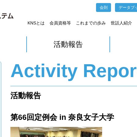
会則
データブ
KNSとは
会員資格等
これまでの歩み
世話人紹介
活動報告
Activity Repor
活動報告
第66回定例会 in 奈良女子大学