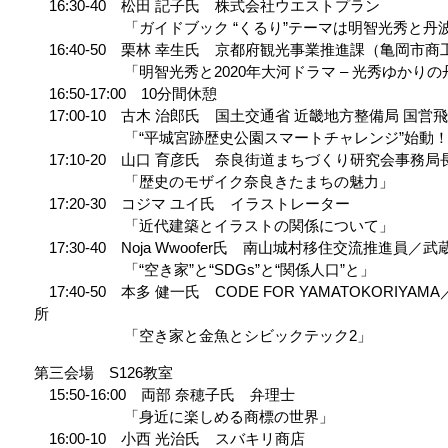
16:30-40 松田 記子氏 株式会社ウエストプラン
「ガイドブック “くるり”テーマは明智光秀と丹
16:40-50 栗林 幸生氏 京都府観光事業推進課（亀岡市
「明智光秀と2020年大河ドラマ – 光秀ゆかりの
16:50-17:00 10分間休憩
17:00-10 古木 治郎氏 国土交通省 近畿地方整備局 国
「“平城宮跡歴史公園スマートチャレンジ”始動！
17:10-20 山口 育彦氏 奈良街道まちづくり研究会事務局
「歴史のモザイク奈良きたまちの魅力」
17:20-30 コジマ ユイ氏 イラストレーター
「近代建築とイラストの関係について」
17:30-40 Noja Wwoofer氏 南山城村移住交流推進員
「“空き家”と“SDGs”と“関係人口”と」
17:40-50 本多 健一氏 CODE FOR YAMATOKORI
所
「空き家と金魚とシビックテック2」
第三会場 S126教室
15:50-16:00 両部 奈穂子氏 弁理士
「身近に楽しめる商標の世界」
16:00-10 小西 光治氏 スバキリ商店