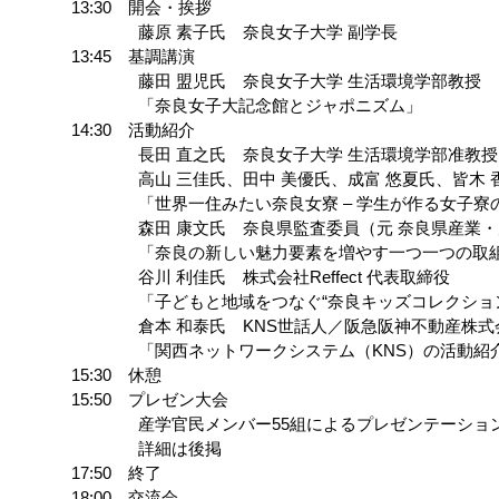
13:30 開会・挨拶
藤原 素子氏 奈良女子大学 副学長
13:45 基調講演
藤田 盟児氏 奈良女子大学 生活環境学部教授
「奈良女子大記念館とジャポニズム」
14:30 活動紹介
長田 直之氏 奈良女子大学 生活環境学部准教授
高山 三佳氏、田中 美優氏、成富 悠夏氏、皆木 香穂
「世界一住みたい奈良女寮 – 学生が作る女子寮のプロ
森田 康文氏 奈良県監査委員（元 奈良県産業・雇
「奈良の新しい魅力要素を増やす一つ一つの取組 – 製
谷川 利佳氏 株式会社Reffect 代表取締役
「子どもと地域をつなぐ“奈良キッズコレクション
倉本 和泰氏 KNS世話人／阪急阪神不動産株式
「関西ネットワークシステム（KNS）の活動紹
15:30 休憩
15:50 プレゼン大会
産学官民メンバー55組によるプレゼンテーショ
詳細は後掲
17:50 終了
18:00 交流会