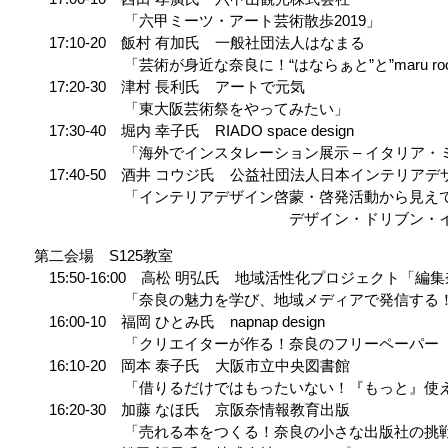
「六甲ミーツ・アート芸術散歩2019」
17:10-20 飯村 有加氏 一般社団法人はなまる
「芸術が身近な奈良に！“はならぁと”と”maru roo
17:20-30 津村 長利氏 アートで元気
「東大阪芸術祭をやってみたい」
17:30-40 堀内 幸子氏 RIADO space design
「海外でインスタレーション展示 – イタリア・ミラ
17:40-50 酒井 コウジ氏 公益社団法人日本インテリア
「インテリアデザイン啓蒙・啓発活動から見えて来
デザイン・ドリブン・イノベーシ
第二会場 S125教室
15:50-16:00 高松 明弘氏 地域活性化プロジェクト「
「奈良の魅力を学び、地域メディアで発信する！奈良未来会
16:00-10 福岡 ひとみ氏 napnap design
「クリエイターが作る！奈良のフリーペーパー『な
16:10-20 岡本 泰子氏 大阪市立中央図書館
「借りるだけではもったいない！『もっと』使える
16:20-30 加藤 なほ氏 京阪奈情報教育出版
「売れる本をつくる！奈良の小さな出版社の挑