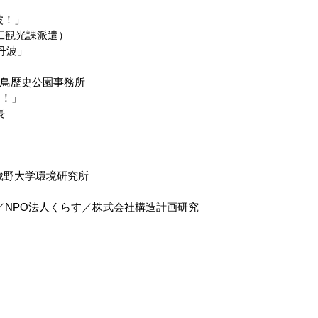
波！」
商工観光課派遣）
丹波」
営飛鳥歴史公園事務所
！」
長
／武蔵野大学環境研究所
YAMA／NPO法人くらす／株式会社構造計画研究