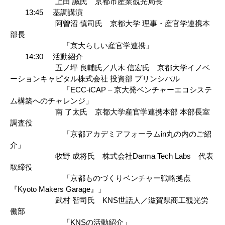
上田 誠氏 京都市産業観光局長
13:45 基調講演
阿曽沼 慎司氏 京都大学 理事・産官学連携本
部長
「京大らしい産官学連携」
14:30 活動紹介
五ノ坪 良輔氏／八木 信宏氏 京都大学イノベ
ーションキャピタル株式会社 投資部 プリンシパル
「ECC-iCAP – 京大発ベンチャーエコシステ
ム構築へのチャレンジ」
南 了太氏 京都大学産官学連携本部 本部長室
調査役
「京都アカデミアフォーラムin丸の内のご紹
介」
牧野 成将氏 株式会社Darma Tech Labs 代表
取締役
「京都ものづくりベンチャー戦略拠点
『Kyoto Makers Garage』」
武村 智司氏 KNS世話人／滋賀県商工観光労
働部
「KNSの活動紹介」