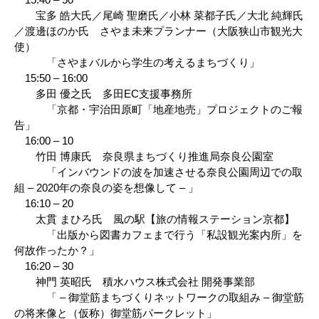
宝多 皓大氏／尾崎 聖磨氏／小林 菜都子氏／大北 純輝氏
／渡邊ほのか氏 さやま未来プランナー（大阪狭山市観光大
使）
「さやまバルから学生の考えるまちづくり」
15:50 – 16:00
多田 優之氏 多田EC支援事務所
「京都・宇治田原町「地産地売」プロジェクトのご報
告」
16:00 – 10
竹田 博康氏 奈良県まちづくり推進局奈良公園室
「インバウンドの波を加速させる奈良公園周辺での取
組 – 2020年の奈良の姿を想像して – 」
16:10 – 20
太貫 まひろ氏 風の駅【旅の情報ステーション京都】
「出版から図書カフェまで行う「私設観光案内所」を
何故作ったか？」
16:20 – 30
神門 英昭氏 積水ハウス株式会社 開発事業部
「 – 御堂筋まちづくりネットワークの取組み – 御堂筋
の将来像と（仮称）御堂筋パークレット」