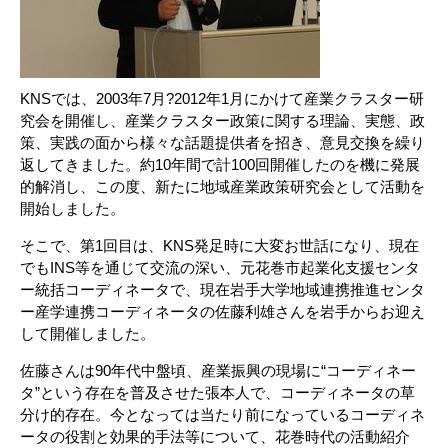
KNSでは、2003年7月?2012年1月にかけて産業クラスター研
究会を開催し、産業クラスター政策に関する理論、実態、政
策、実践の面から様々な話題提供者を招き、意見交換を繰り
返してきました。約10年間で計100回開催したのを機に発展
的解消し、この度、新たに地域産業政策研究会として活動を
開始しました。
そこで、第1回目は、KNS発足時に大変お世話になり、現在
でもINS等を通じて交流の深い、元花巻市起業化支援センタ
ー統括コーディネータで、現在岩手大学地域連携推進センタ
ー産学連携コーディネータの佐藤利雄さんを岩手からお迎え
して開催しました。
佐藤さんは90年代中盤頃、産業振興の現場に“コーディネー
タ”という存在を普及させた張本人で、コーディネータの草
分け的存在。今となっては当たり前になっているコーディネ
ータの役割と効果的手法等について、花巻時代の活動紹介