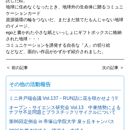
託した絵、
地球に住めなくなったとき、地球外の生命体に贈るコミュニ
ケーションカード
資源循環の輪をつないだ、まだまだ捨てたもんじゃない地球
のイメージ、
egoと書かれた小さな紙といっしょにギフトボックスに格納
された地球・・・
コミュニケーションを誘発する自在な「人」の切り絵
などなど、面白い作品がかずかず紹介されました。
＜
＞
前の記事
次の記事
その他の活動報告
ミニ井戸端会議 Vol.137－RUN話に花を咲かせよう!!
オープン・サイエンス研究会 Vol.13 中東情勢による
ナフサ不足問題とプラスチックリサイクルについて
第86回定例会 in 帝塚山学院大学 泉ヶ丘キャンパス