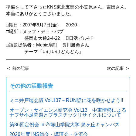
準備をして下さったKNS東北支部の小笠原さん、吉田さん、
本当にありがとうございました。
□期日：2007年9月7日(金） 20:30-
□場所：ヌッフ・デュ・パプ
盛岡市大通2-4-22 旧日活ビル4Ｆ
□話題提供者：Mebic扇町 長川勝勇さん
テーマ「いけいけどんどん」
＜
＞
前の記事
次の記事
その他の活動報告
ミニ井戸端会議 Vol.137－RUN話に花を咲かせよう!!
オープン・サイエンス研究会 Vol.13 中東情勢による
ナフサ不足問題とプラスチックリサイクルについて
第86回定例会 in 帝塚山学院大学 泉ヶ丘キャンパス
2026年度 INS総会・講演会・交流会