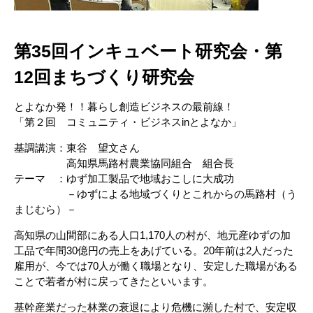
第35回インキュベート研究会・第
12回まちづくり研究会
とよなか発！！暮らし創造ビジネスの最前線！
「第２回 コミュニティ・ビジネスinとよなか」
基調講演：東谷 望文さん
高知県馬路村農業協同組合 組合長
テーマ ：ゆず加工製品で地域おこしに大成功
－ゆずによる地域づくりとこれからの馬路村（う
まじむら）－
高知県の山間部にある人口1,170人の村が、地元産ゆずの加
工品で年間30億円の売上をあげている。20年前は2人だった
雇用が、今では70人が働く職場となり、安定した職場がある
ことで若者が村に戻ってきたといいます。
基幹産業だった林業の衰退により危機に瀕した村で、安定収