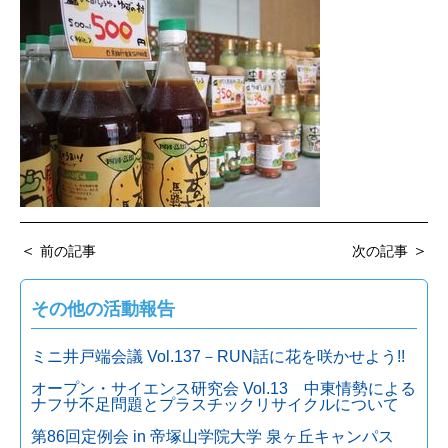
＜
＞
前の記事
次の記事
その他の活動報告
ミニ井戸端会議 Vol.137－RUN話に花を咲かせよう!!
オープン・サイエンス研究会 Vol.13 中東情勢による
ナフサ不足問題とプラスチックリサイクルについて
第86回定例会 in 帝塚山学院大学 泉ヶ丘キャンパス