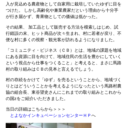
入が見込める農産物として自家用に栽培していたゆずに目を
つけた。 しかし高齢化や兼業農家だという理由から十分手
が行き届かず、青果物としての価値は低かった。
その結果、 加工品として販売する方法を模索しはじめ、試
行錯誤の末、ヒット商品が次々生まれ、村に若者が戻り、不
便な村に多くの視察・観光客が訪れるようになりました。
「コミュニティ・ビジネス（ＣＢ）とは、地域の課題を地域
にある資源に目を向けて、地域住民の生活を豊かにしていく
という視点から仕事をつくること」と考えると、まさに馬路
村の取り組みはＣＢの見本と言えるでしょう。
村の存続をかけて「ゆず」を売るということから、地域づく
りとはどういうことかを考えるようになったという馬路村農
協の組合長、東谷望史さんにこれまでの取り組みとこれから
の国zをご紹介いただきました。
当日の詳細はこちらから＞＞＞
とよなかインキュベーションセンターＨＰ
へ