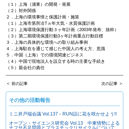
（１）上海（浦東）の開発・発展
（２）対外関係
２．上海の環境事情と保護計画・施策
（１）上海市第所冾Tヵ年大気・水質保護計画
（２）上海環境保護行動３ヶ年計画（2003年発布、抜粋）
（３）第二期環境保護行動3ヶ年計画重点行動目標
３．上海の具体的な環境への取り組み事例
４．上海駐在を通じて感じた中国人の考え方、意識
５．中国（上海）での環境関連ビジネス
（４）中国で現地法人を設立する時の主要な手続き
（５）親会社の責任
＜
＞
前の記事
次の記事
その他の活動報告
ミニ井戸端会議 Vol.137－RUN話に花を咲かせよう!!
オープン・サイエンス研究会 Vol.13 中東情勢による
ナフサ不足問題とプラスチックリサイクルについて