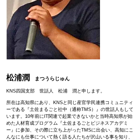
松浦潤
まつうらじゅん
KNS四国支部 世話人 松浦 潤と申します。
所在は高知県にあり、KNSと同じ産官学民連携コミュニティ
ーである『土佐まるごと社中（通称TMS）』の世話人もして
います。10年前にIT関連で起業できないかと当時高知県が始
めた人材育成プログラム『土佐まるごとビジネスアカデミ
ー』に参加、その際に立ち上がったTMSに出会い、高知にこ
んなにも仕事について熱く語る人たちが沢山いる事を知り、