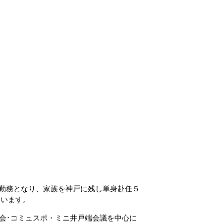
京勤務となり、家族を神戸に残し単身赴任５
ています。
定例会･コミュスポ・ミニ井戸端会議を中心に