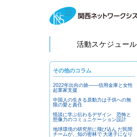
活動スケジュール
その他のコラム
2022年出向の旅───信用金庫と女性
起業家支援
中国人の生きる原動力は子供への無
限の愛と責任
怪談に学ぶ伝わるデザイン 恐怖と
想像力のコミュニケーション設計
地球環境の研究所に飛び込ん だ民間
チームが、知の密林で 大迷子になり