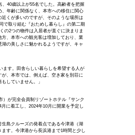
名、40歳以上が55名でした。高齢者を把握
め、年齢に関係なく、本市への移住に関心
の近くが多いのですが、そのような場所は
共同で取り組む『おためし暮らし』の第二期
くの2つの物件は入居者が直ぐに決まりま
他方、本市への観光客は増加しており、業
琶湖の美しさに魅かれるようですが、キャ
れています。田舎らしい暮らしを希望する人が
すが、本市では、例えば、空き家を別荘に
築もしていません。」
市）が完全会員制リゾートホテル『サンク
月に着工し、2024年10月に開業を予定し
竹生島クルーズの発着点である今津港（湖
きます。今津港から長浜港まで1時間と少し