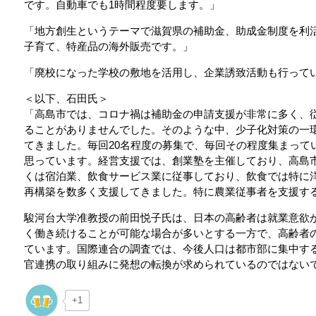
です。自動車でも1時間程度要します。」
「地方創生というテーマで滋賀県の補助金、助成金制度を利
子育て、特産品の海外販売です。」
「廃校になった学校の敷地を活用し、企業誘致活動も行って
＜以下、石田氏＞
「高島市では、コロナ禍は補助金の申請支援が非常に多く、
ることがありませんでした。そのような中、少子化対策の一
てきました。毎回20名程度の募集で、毎回その程度集まって
思っています。経営支援では、創業塾を主催しており、高島
くは宿泊業、飲食サービス業に従事しており、飲食では特に
再構築を数多く支援してきました。特に農業従事者を支援す
駿河台大学准教授の前田悦子氏は、日本の高齢者は就業意欲が
く働き続けることが可能な場合が多いとする一方で、高齢者
ています。国際連合の調査では、今後人口は都市部に集中す
官連携の取り組みに発想の転換が求められているのではない
+1