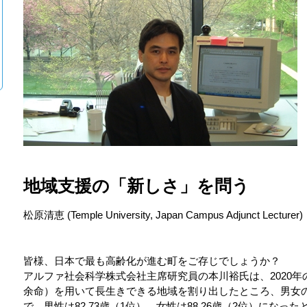
地域支援の「新しさ」を問う
松原清恵 (Temple University, Japan Campus Adjunct Lecturer) 
皆様、日本で最も高齢化が進む町をご存じでしょうか？
アルファ社会科学株式会社主席研究員の本川裕氏は、2020
余命）を用いて長生きできる地域を割り出したところ、男女
で、男性は82.73歳（1位）、女性は88.26歳（2位）にな