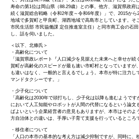
寿命の第1位は岡山県（88.29歳）との事。他方、滋賀県政
続く滋賀総合戦略（令和2年度～令和6年度）」で、2015から
地域で多賀町と甲良町、湖西地域で高島市としています。そこ
市民生活部 市民協働課 定住推進室主任）と同市商工会の石
し、話を伺いました。
＜以下、北條氏＞
・高齢化について
「滋賀県政レポート『人口減少を見据えた未来へと幸せが続
賀町が高齢化のスピードが最も速い市町村となっていますが
も違いはなく、一般的と言えるでしょう。本市が特に注力し
マンドタクシーです。」
・少子化について
「高齢化は2030年で頭打ちし、少子化は以降も進むようで
において人工知能やロボットが人間の代替になるという論文
ばよいという企業経営者の意見もありますが、本市はそのよ
方自治体との違いは、手厚い子育て支援を行っているところ
・移住者について
「人口の本市の基本的な考え方は減少抑制ですが、同時に、