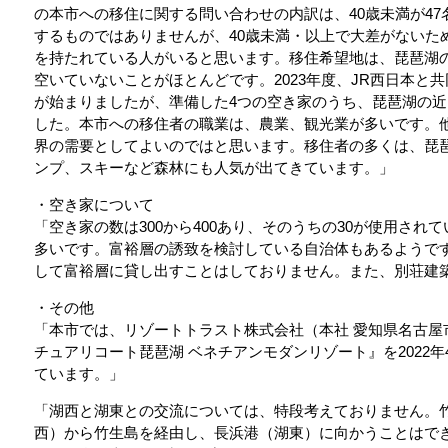
の本市への移住に関する問い合わせの内訳は、40歳未満が47
するものではありませんが、40歳未満・以上で大差がないた
を持たれている人がいると思います。移住希望地は、琵琶湖
空いていないことがほとんどです。2023年度、JR西日本と
が始まりましたが、準備した4つの空き家のうち、琵琶湖の近
した。本市への移住者の職業は、農業、観光業が多いです。
界の需要としてよいのではと思います。移住者の多くは、琵
ンプ、スキーなど森林にも人気が出てきています。」
・空き家について
「空き家の数は300から400あり、そのうちの30が使用さ
多いです。富裕層の誘致を検討している自治体もあるようで
して富裕層に貸し出すことはしておりません。また、別荘建
・その他
「本市では、リゾートトラスト株式会社（本社 愛知県名古屋
チュアリコート琵琶湖 ベネチアンモダンリゾート』を2022年4
ています。」
「湖西と湖東との交流については、特段考えておりません。
西）から竹生島を経由し、長浜港（湖東）に向かうことはで